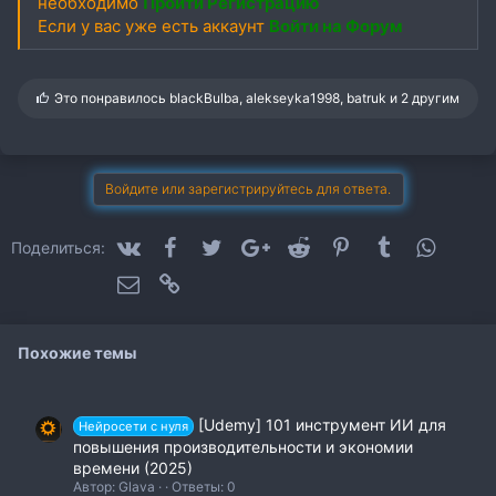
необходимо
Пройти Регистрацию
Если у вас уже есть аккаунт
Войти на Форум
С
Это понравилось
blackBulba
,
alekseyka1998
,
batruk
и 2 другим
и
м
п
а
т
Войдите или зарегистрируйтесь для ответа.
и
и
:
VK
Facebook
Twitter
Google+
Reddit
Pinterest
Tumblr
WhatsA
Поделиться:
Электронная почта
Ссылка
Похожие темы
[Udemy] 101 инструмент ИИ для
Нейросети с нуля
повышения производительности и экономии
времени (2025)
Автор: Glava
Ответы: 0