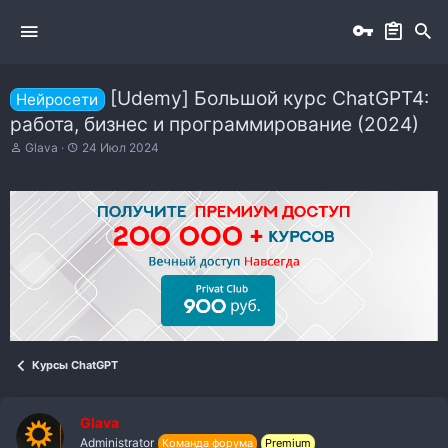
[Udemy] Большой курс ChatGPT4:
Нейросети
работа, бизнес и программирование (2024)
А
Д
Glava
24 Июл 2024
в
а
т
т
о
а
р
н
т
а
е
ч
м
а
ы
л
а
Курсы ChatGPT
Glava
Administrator
Команда форума
Premium