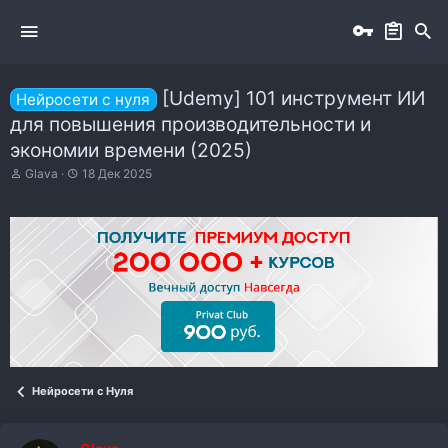
[Udemy] 101 инструмент ИИ
Нейросети с нуля
для повышения производительности и
экономии времени (2025)
А
Д
Glava
18 Дек 2025
в
а
т
т
о
а
р
н
т
а
е
ч
м
а
ы
л
а
Нейросети с Нуля