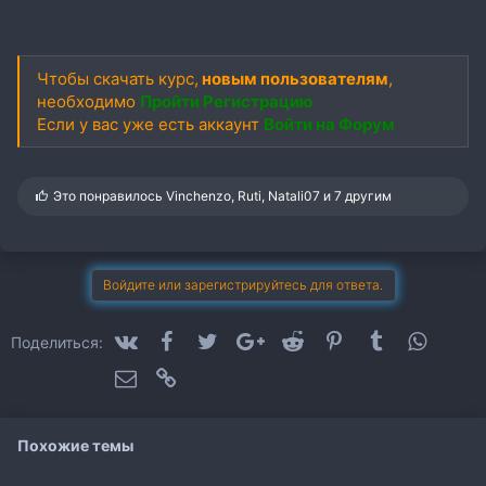
Чтобы скачать курс,
новым пользователям
,
необходимо
Пройти Регистрацию
Если у вас уже есть аккаунт
Войти на Форум
С
Это понравилось
Vinchenzo
,
Ruti
,
Natali07
и 7 другим
и
м
п
а
т
Войдите или зарегистрируйтесь для ответа.
и
и
:
VK
Facebook
Twitter
Google+
Reddit
Pinterest
Tumblr
WhatsA
Поделиться:
Электронная почта
Ссылка
Похожие темы