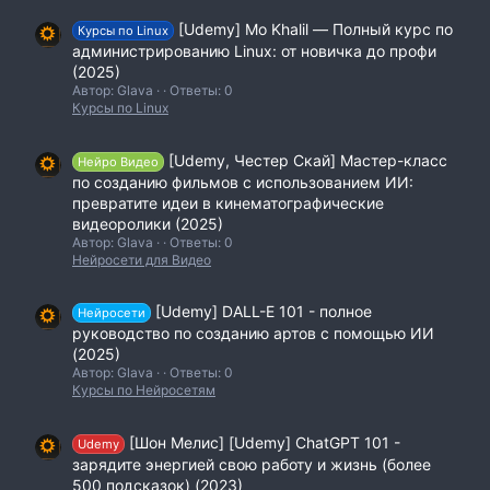
[Udemy] Mo Khalil ― Полный курс по
Курсы по Linux
администрированию Linux: от новичка до профи
(2025)
Автор: Glava
Ответы: 0
Курсы по Linux
[Udemy, Честер Скай] Мастер-класс
Нейро Видео
по созданию фильмов с использованием ИИ:
превратите идеи в кинематографические
видеоролики (2025)
Автор: Glava
Ответы: 0
Нейросети для Видео
[Udemy] DALL-E 101 - полное
Нейросети
руководство по созданию артов с помощью ИИ
(2025)
Автор: Glava
Ответы: 0
Курсы по Нейросетям
[Шон Мелис] [Udemy] ChatGPT 101 -
Udemy
зарядите энергией свою работу и жизнь (более
500 подсказок) (2023)