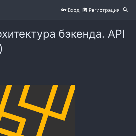
Вход
Регистрация
рхитектура бэкенда. API
)