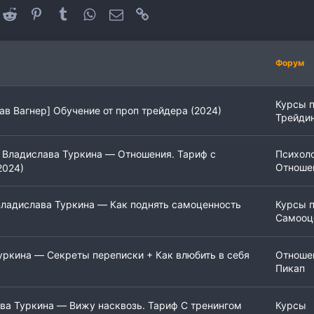
oogle+
Reddit
Pinterest
Tumblr
WhatsApp
Электронная почта
Ссылка
Форум
Курсы 
ав Вагнер] Обучение от проп трейдера (2024)
Трейди
Владислава Туркина ― Отношения. Тариф с
Психол
Отноше
2024)
ладислава Туркина ― Как поднять самоценность
Курсы 
Самооц
ркина ― Секреты переписки + Как влюбить в себя
Отноше
Пикап
ва Туркина ― Вижу насквозь. Тариф С тренингом
Курсы