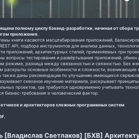
ящена полному циклу бэкенд-разработки, начиная от сбора т
гом приложения.
емы книги касаются масштабирования приложений, балансировк
REST API, подбора инструментов для анализа данных, технолог
ти приложений, архитектурных стилей, применяемых при прое
ны вопросы тестирования и развёртывания приложений, обмен 
м режиме, разница между связанностью и связностью. Без же
м раскрыты основные особенности и сложности, возникающие 
а также даны рекомендации по улучшению имеющихся сервисов
азумевает сквозное изучение материала, раскрывает принципы
льных проектов, где требуется одновременно учитывать техн
 бизнес-требования и человеческий фактор.
ботчиков и архитекторов сложных программных систем
DF.
ь [Владислав Светлаков] [БХВ] Архитекту