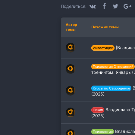
:
VK
Facebook
Twitter
G
Поделиться:
Автор
Похожие темы
темы
[Владисл
Инвестиции
Психология Отношений
тренингом. Январь (
В
Курсы по Самооценке
(2025)
Владислава Ту
Пикап
(2025)
Владисла
Психология