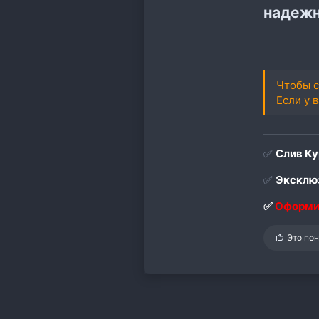
надежн
Чтобы с
Если у 
✅
Слив Ку
✅
Эксклюз
✅
Оформи
С
Это по
и
м
п
а
т
и
и