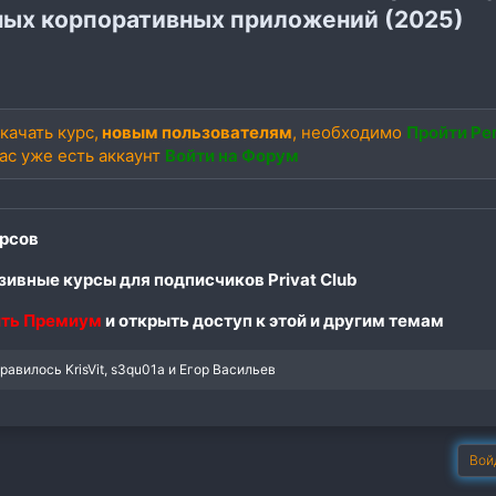
ых корпоративных приложений (2025)
качать курс,
новым пользователям
, необходимо
Пройти Ре
вас уже есть аккаунт
Войти на Форум
рсов
ивные курсы для подписчиков Privat Club
ть Премиум
и открыть доступ к этой и другим темам
нравилось
KrisVit
,
s3qu01a
и
Егор Васильев
Вой