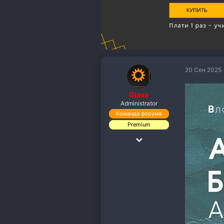
20 Сен 2025
Glava
Administrator
Команда форума
Premium
18 Дек 2018
19,891
110,118
113