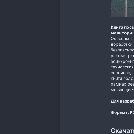
Книга посв
мониторин
Основные т
доработки 
безопаснос
рассмотре
асинхронно
технология
сервисов, 
книги подр
рамках реа
меняющиеся
Для разра
Формат: P
Скачат