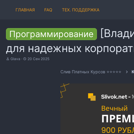
ГЛАВНАЯ
FAQ
ТЕХ. ПОДДЕРЖКА
[Влади
Программирование
для надежных корпорат
А
Д
Glava
20 Сен 2025
в
а
т
т
Слив Платных Курсов ⭐⭐⭐⭐⭐
о
а
р
н
т
а
е
ч
м
а
ы
л
а