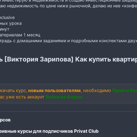
паю недвижимость по цене ниже рыночной, делаю из нее «конф
nclusive
нных урока
инут
атериалам 1 месяц
етрадь с домашними заданиями и подробными конспектами дву
ь [Виктория Зарипова] Как купить квартир
качать курс,
новым пользователям
, необходимо
Пройти Ре
вас уже есть аккаунт
Войти на Форум
рсов
ивные курсы для подписчиков Privat Club