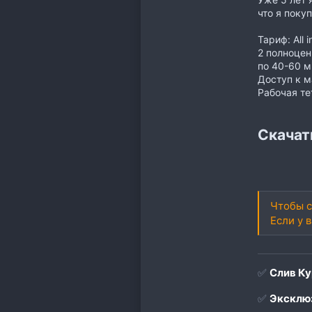
что я поку
Тариф: All i
2 полноце
по 40-60 м
Доступ к м
Рабочая т
Скачат
Чтобы с
Если у 
✅
Слив Ку
✅
Эксклюз