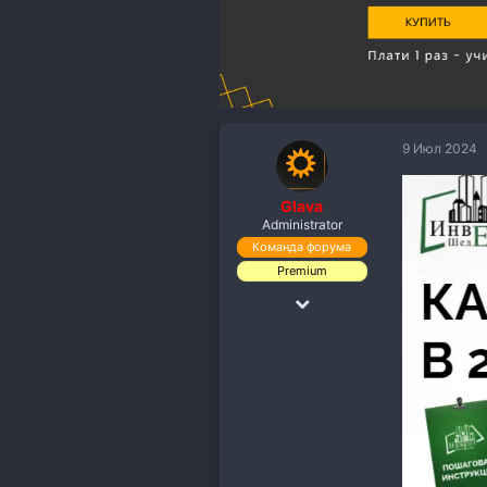
9 Июл 2024
Glava
Administrator
Команда форума
Premium
18 Дек 2018
19,891
110,118
113