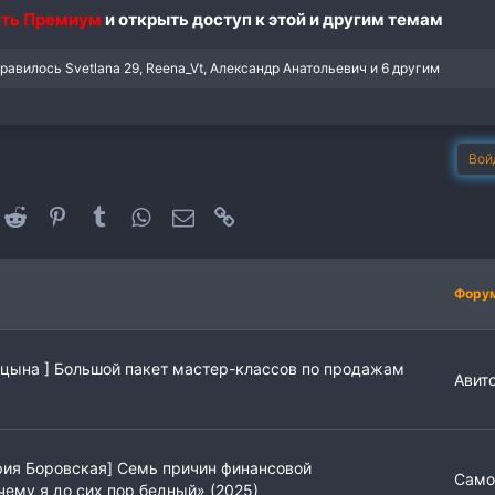
ть Премиум
и открыть доступ к этой и другим темам
нравилось
Svetlana 29
,
Reena_Vt
,
Александр Анатольевич
и 6 другим
Вой
oogle+
Reddit
Pinterest
Tumblr
WhatsApp
Электронная почта
Ссылка
Фору
ицына ] Большой пакет мастер-классов по продажам
Авит
рия Боровская] Семь причин финансовой
Само
ему я до сих пор бедный» (2025)