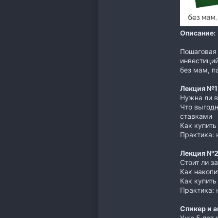
Описание:
Пошаговая 
инвестици
без мам, п
Лекция №1 
Нужна ли в
Что выгодн
ставками
Как купить
Практика: 
Лекция №2 
Стоит ли з
Как накопи
Как купить
Практика: 
Cпикер и а
Уже 5 лет 