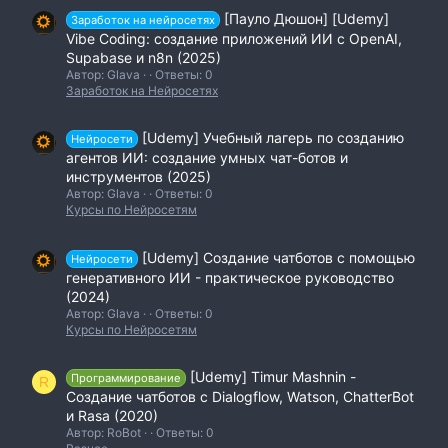
[Пауло Дюшон] [Udemy]
Заработок на нейросетях
Vibe Coding: создание приложений ИИ с OpenAI,
Supabase и n8n (2025)
Автор: Glava
Ответы: 0
Заработок на Нейросетях
[Udemy] Учебный лагерь по созданию
Нейросети
агентов ИИ: создание умных чат-ботов и
инструментов (2025)
Автор: Glava
Ответы: 0
Курсы по Нейросетям
[Udemy] Создание чатботов с помощью
Нейросети
генеративного ИИ - практическое руководство
(2024)
Автор: Glava
Ответы: 0
Курсы по Нейросетям
[Udemy] Timur Mashnin -
Программирование
R
Создание чатботов с Dialogflow, Watson, ChatterBot
и Rasa (2020)
Автор: RoBot
Ответы: 0