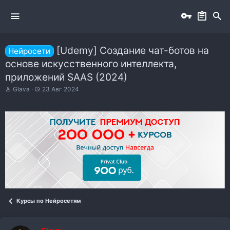
[Udemy] Создание чат-ботов на
Нейросети
основе искусственного интеллекта,
приложений SAAS (2024)
А
Д
Glava
23 Авг 2024
в
а
т
т
о
а
р
н
т
а
е
ч
м
а
ы
л
а
Курсы по Нейросетям