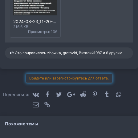
2024-08-23_11-20-45.png
216.6 KB
Просмотры: 136
С
Это понравилось
zhowka
,
grotovid
,
Виталий1987
и 6 другим
и
м
п
а
т
Войдите или зарегистрируйтесь для ответа.
и
и
:
VK
Facebook
Twitter
Google+
Reddit
Pinterest
Tumblr
WhatsA
Поделиться:
Электронная почта
Ссылка
Похожие темы