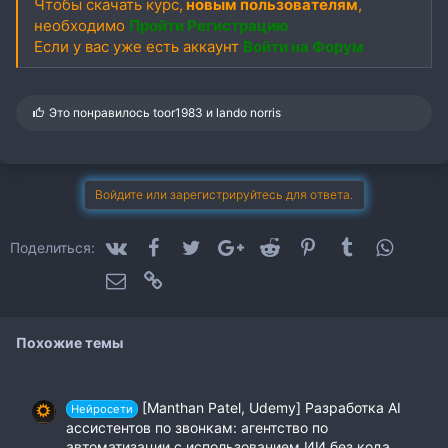
Чтобы скачать курс,
новым пользователям
,
необходимо
Пройти Регистрацию
Если у вас уже есть аккаунт
Войти на Форум
С
Это понравилось
toor1983
и
lando norris
и
м
п
а
т
Войдите или зарегистрируйтесь для ответа.
и
и
:
VK
Facebook
Twitter
Google+
Reddit
Pinterest
Tumblr
WhatsA
Поделиться:
Электронная почта
Ссылка
Похожие темы
[Manthan Patel, Udemy] Разработка AI
Нейросети
ассистентов по звонкам: агентство по
автоматизации с использованием ИИ без кода