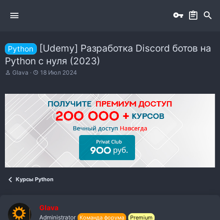
[Udemy] Разработка Discord ботов на
Python
Python с нуля (2023)
А
Д
Glava
18 Июл 2024
в
а
т
т
о
а
р
н
т
а
е
ч
м
а
ы
л
а
Курсы Python
Glava
Administrator
Команда форума
Premium