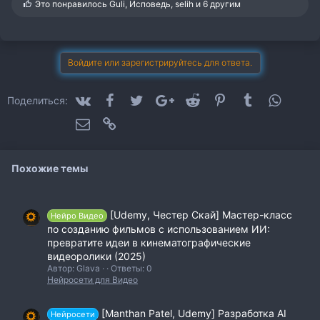
С
Это понравилось
Guli
,
Исповедь
,
selih
и 6 другим
и
м
п
а
т
Войдите или зарегистрируйтесь для ответа.
и
и
:
VK
Facebook
Twitter
Google+
Reddit
Pinterest
Tumblr
WhatsA
Поделиться:
Электронная почта
Ссылка
Похожие темы
[Udemy, Честер Скай] Мастер-класс
Нейро Видео
по созданию фильмов с использованием ИИ:
превратите идеи в кинематографические
видеоролики (2025)
Автор: Glava
Ответы: 0
Нейросети для Видео
[Manthan Patel, Udemy] Разработка AI
Нейросети