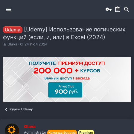
[Udemy] Использование логических
Udemy
функций (если, и, или) в Excel (2024)
А
Д
Glava
24 Июл 2024
в
а
т
т
о
а
р
н
т
а
е
ч
м
а
ы
л
а
Курсы Udemy
Glava
Administrator
Команда форума
Premium