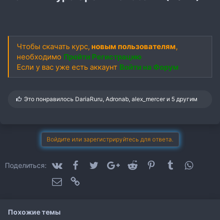
Чтобы скачать курс,
новым пользователям
,
необходимо
Пройти Регистрацию
Если у вас уже есть аккаунт
Войти на Форум
С
Это понравилось
DariaRuru
,
Adronab
,
alex_mercer
и 5 другим
и
м
п
а
т
Войдите или зарегистрируйтесь для ответа.
и
и
:
VK
Facebook
Twitter
Google+
Reddit
Pinterest
Tumblr
WhatsA
Поделиться:
Электронная почта
Ссылка
Похожие темы