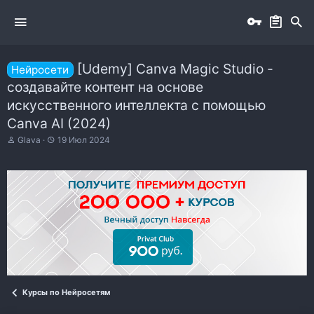
[Udemy] Canva Magic Studio -
Нейросети
создавайте контент на основе
искусственного интеллекта с помощью
Canva AI (2024)
А
Д
Glava
19 Июл 2024
в
а
т
т
о
а
р
н
т
а
е
ч
м
а
ы
л
а
Курсы по Нейросетям