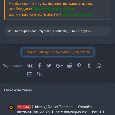
Чтобы скачать курс,
новым пользователям
,
необходимо
Пройти Регистрацию
Если у вас уже есть аккаунт
Войти на Форум
С
Это понравилось
ziyodilla
,
allerbeste
,
Slim
и 7 другим
и
м
п
а
т
Войдите или зарегистрируйтесь для ответа.
и
и
:
VK
Facebook
Twitter
Google+
Reddit
Pinterest
Tumblr
WhatsA
Поделиться:
Электронная почта
Ссылка
Похожие темы
[Udemy] Daniel Thomas ― Освойте
Youtube
автоматизацию YouTube с помощью ИИ, ChatGPT