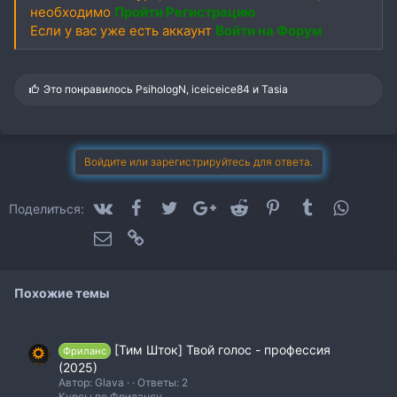
необходимо
Пройти Регистрацию
Если у вас уже есть аккаунт
Войти на Форум
С
Это понравилось
PsihologN
,
iceiceice84
и
Tasia
и
м
п
а
т
Войдите или зарегистрируйтесь для ответа.
и
и
:
VK
Facebook
Twitter
Google+
Reddit
Pinterest
Tumblr
WhatsA
Поделиться:
Электронная почта
Ссылка
Похожие темы
[Тим Шток] Твой голос - профессия
Фриланс
(2025)
Автор: Glava
Ответы: 2
Курсы по Фрилансу