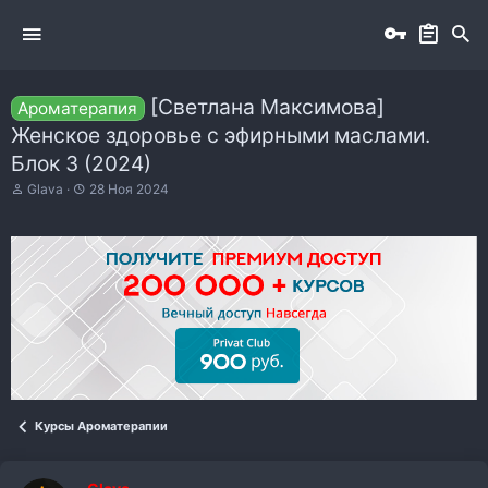
[Светлана Максимова]
Ароматерапия
Женское здоровье с эфирными маслами.
Блок 3 (2024)
А
Д
Glava
28 Ноя 2024
в
а
т
т
о
а
р
н
т
а
е
ч
м
а
ы
л
а
Курсы Ароматерапии