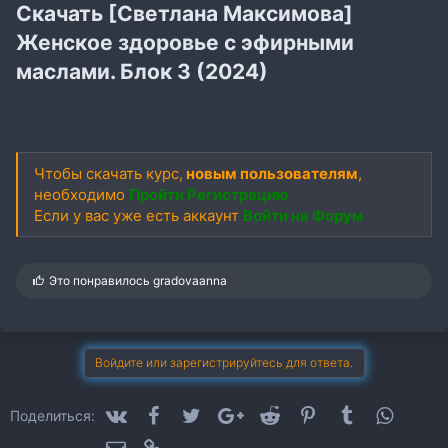
Скачать [Светлана Максимова]
Женское здоровье с эфирными
маслами. Блок 3 (2024)
Чтобы скачать курс,
новым пользователям
,
необходимо
Пройти Регистрацию
Если у вас уже есть аккаунт
Войти на Форум
С
Это понравилось
gradovaanna
и
м
п
а
т
Войдите или зарегистрируйтесь для ответа.
и
и
:
VK
Facebook
Twitter
Google+
Reddit
Pinterest
Tumblr
WhatsA
Поделиться:
Электронная почта
Ссылка