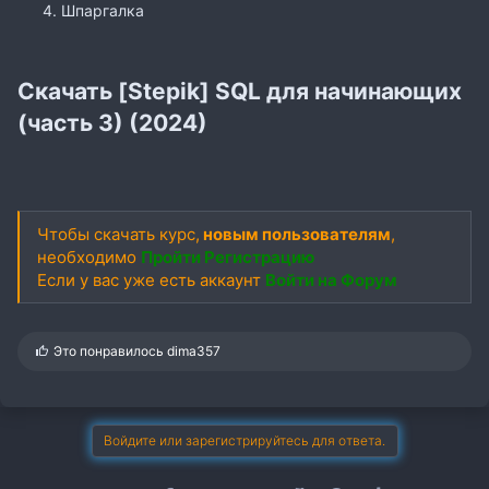
Шпаргалка
Скачать [Stepik] SQL для начинающих
(часть 3) (2024)
Чтобы скачать курс,
новым пользователям
,
необходимо
Пройти Регистрацию
Если у вас уже есть аккаунт
Войти на Форум
С
Это понравилось
dima357
и
м
п
а
т
Войдите или зарегистрируйтесь для ответа.
и
и