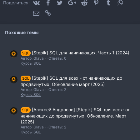
:
VK
Facebook
Twitter
Google+
Reddit
Pinterest
Tumblr
WhatsA
Поделиться:
Электронная почта
Ссылка
Похожие темы
[Stepik] SQL для начинающих. Часть 1 (2024)
SQL
Автор: Glava
Ответы: 0
Курсы SQL
[Stepik] SQL для всех - от начинающих до
SQL
продвинутых. Обновление март (2025)
Автор: Glava
Ответы: 2
Курсы SQL
[Алексей Андросов] [Stepik] SQL для всех: от
SQL
начинающих до продвинутых. Обновление. Март
(2025)
Автор: Glava
Ответы: 2
Курсы SQL