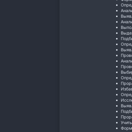
Опре
Анали
Выяв
Анал
Выпол
Выде
Подб
Опре
Выяв
Прово
Анал
Пров
Выби
Опре
Прор
Избав
Опре
Иссл
Выяв
Подб
Прор
Учить
Форм