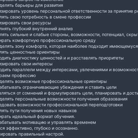
делять барьеры для развития
зировать уровень персональной ответственности за принятие 
лять свою потребность в смене профессии
изировать свои ресурсы
нять глубокий внутренний анализ
лять сильные и слабые стороны, возможности, потенциал, скр
ирать комфортную профессиональную среду
делять зону комфорта, которая наиболее подходит имеющемуся
лять ценностные ориентиры
дить диагностику ценностей и и расставлять приоритеты
изировать свои интересы
одить параллели между интересами, увлечениями и возможнос
раем профессию
делять возможные профессиональные ориентиры
абатывать ограничивающие убеждения и ставить цели
ляться от сомнений и формулировать цели, планировать и дост
делять персональные возможности получения образования
едовать возможности профессиональной переподготовки
лять пути получения новых навыков
ирать идеальный формат обучения.
абатывать мотивацию и управлять временем
ся эффективно, глубоко и осознанно.
ировать правильный настрой.