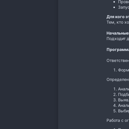
Пров
Запу
Для кого э
Тем, кто х
Начальные
Подходит д
Программ
Ответствен
Форм
Определени
Анал
Подб
Выяв
Анал
Выби
Работа с 