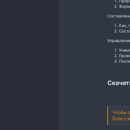
Прор
Форм
Составлени
Как, 
Сост
Управлени
Учимс
Пров
Посл
Скачат
Чтобы с
Если у 