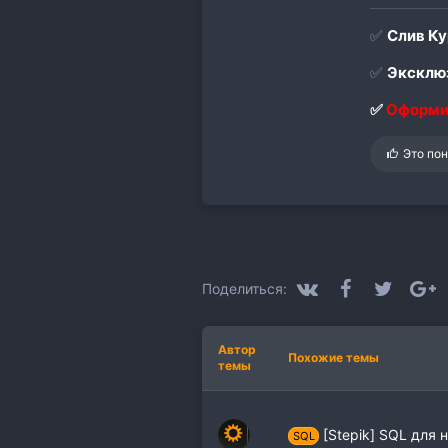
✅
Слив Ку
✅
Эксклюз
✅
Оформи
С
Это по
и
м
п
а
т
и
и
:
VK
Facebook
Twitter
G
Поделиться:
Автор
Похожие темы
темы
[Stepik] SQL для 
SQL