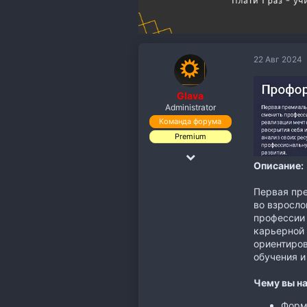
22 Авг 2024
Glava
Administrator
Команда форума
Premium
18 Дек 2018
Описание:
19,891
Первая пре
110,118
во взросло
113
профессии 
карьерной 
ориентиров
обучения и
Чему вы на
Форм