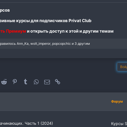
рсов
ивные курсы для подписчиков Privat Club
ть Премиум
и открыть доступ к этой и другим темам
нравилось
Ann_Ka
,
wolt_imperor
,
popcopchic
и 3 другим
Вой
oogle+
Reddit
Pinterest
Tumblr
WhatsApp
Электронная почта
Ссылка
Форум
начинающих. Часть 1 (2024)
Курсы 