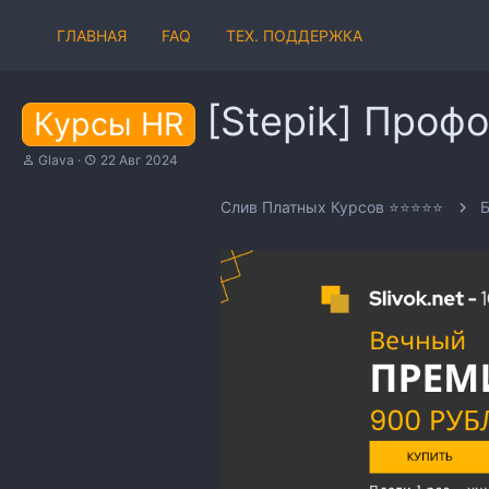
ГЛАВНАЯ
FAQ
ТЕХ. ПОДДЕРЖКА
[Stepik] Проф
Курсы HR
А
Д
Glava
22 Авг 2024
в
а
т
т
Слив Платных Курсов ⭐⭐⭐⭐⭐
Б
о
а
р
н
т
а
е
ч
м
а
ы
л
а