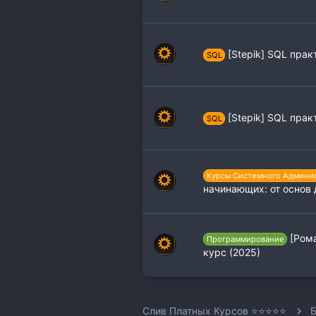
[Stepik] SQL практ
SQL
[Stepik] SQL прак
SQL
Курсы Системного Админи
начинающих: от основ 
[Рома
Программирование
курс (2025)
Слив Платных Курсов ⭐⭐⭐⭐⭐
Б