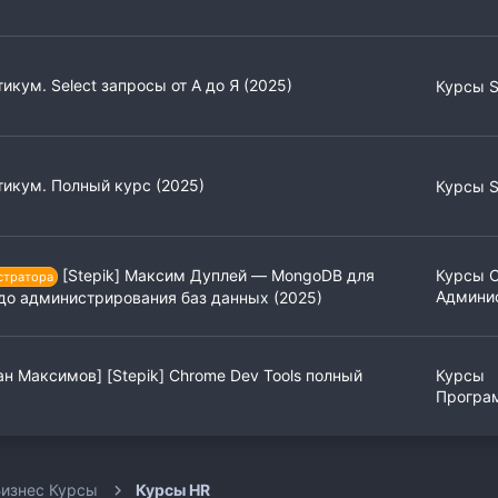
икум. Select запросы от А до Я (2025)
Курсы 
тикум. Полный курс (2025)
Курсы 
[Stepik] Максим Дуплей ― MongoDB для
Курсы 
стратора
Админи
до администрирования баз данных (2025)
н Максимов] [Stepik] Chrome Dev Tools полный
Курсы
Програ
изнес Курсы
Курсы HR