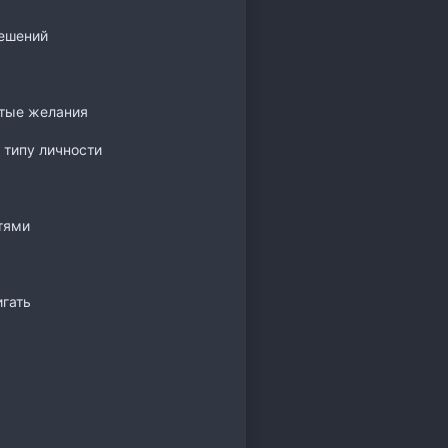
решений
ытые желания
 типу личности
тями
игать