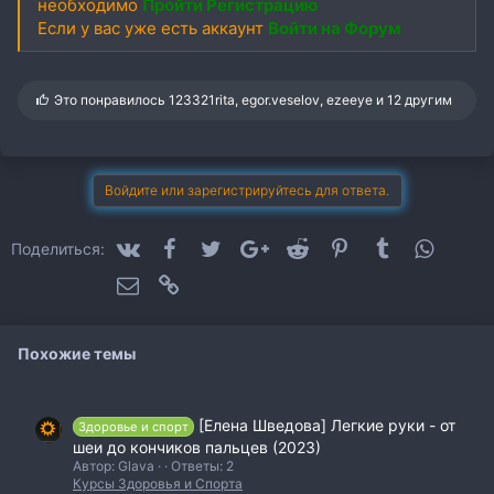
необходимо
Пройти Регистрацию
Если у вас уже есть аккаунт
Войти на Форум
С
Это понравилось
123321rita
,
egor.veselov
,
ezeeye
и 12 другим
и
м
п
а
т
Войдите или зарегистрируйтесь для ответа.
и
и
:
VK
Facebook
Twitter
Google+
Reddit
Pinterest
Tumblr
WhatsA
Поделиться:
Электронная почта
Ссылка
Похожие темы
[Елена Шведова] Легкие руки - от
Здоровье и спорт
шеи до кончиков пальцев (2023)
Автор: Glava
Ответы: 2
Курсы Здоровья и Спорта