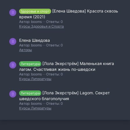
[Елена Шведова] Красота сквозь
Здоровье и спорт
B
время (2021)
Автор: booms
Ответы: 0
Курсы Здоровья и Спорта
Елена Шведова
B
Автор: booms
Ответы: 0
Авторы
[Лола Экерстрём] Маленькая книга
Литература
B
лагом. Счастливая жизнь по-шведски
Автор: booms
Ответы: 0
Курсы Литературы
[Лола Экерстрём] Lagom. Секрет
Литература
B
шведского благополучия
Автор: booms
Ответы: 0
Курсы Литературы