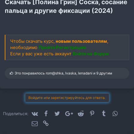
Скачать [Полина Грин] Соска, сосание
пальца и другие фиксации (2024)
Чтобы скачать курс,
новым пользователям
,
необходимо
Пройти Регистрацию
Если у вас уже есть аккаунт
Войти на Форум
С
Это понравилось
rom@shka
,
Ivaska
,
lenadani
и 9 другим
и
м
п
а
т
Войдите или зарегистрируйтесь для ответа.
и
и
:
VK
Facebook
Twitter
Google+
Reddit
Pinterest
Tumblr
WhatsA
Поделиться:
Электронная почта
Ссылка