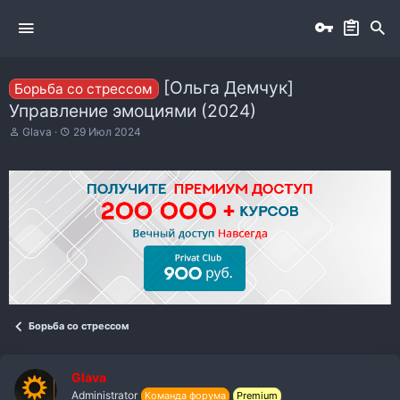
[Ольга Демчук]
Борьба со стрессом
Управление эмоциями (2024)
А
Д
Glava
29 Июл 2024
в
а
т
т
о
а
р
н
т
а
е
ч
м
а
ы
л
а
Борьба со стрессом
Glava
Administrator
Команда форума
Premium