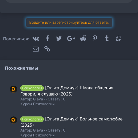
и
м
п
а
т
Войдите или зарегистрируйтесь для ответа.
и
и
:
VK
Facebook
Twitter
Google+
Reddit
Pinterest
Tumblr
WhatsA
Поделиться:
Электронная почта
Ссылка
Похожие темы
[Ольга Демчук] Школа общения.
Психология
Говори, я слушаю (2025)
Автор: Glava
Ответы: 0
Курсы Психологии
[Ольга Демчук] Больное самолюбие
Психология
(2025)
Автор: Glava
Ответы: 0
Курсы Психологии