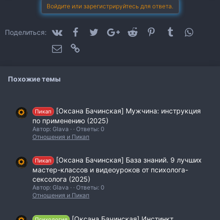
и
Войдите или зарегистрируйтесь для ответа.
и
:
VK
Facebook
Twitter
Google+
Reddit
Pinterest
Tumblr
WhatsA
Поделиться:
Электронная почта
Ссылка
Похожие темы
[Оксана Бачинская] Мужчина: инструкция
Пикап
по применению (2025)
Автор: Glava
Ответы: 0
Отношения и Пикап
[Оксана Бачинская] База знаний. 9 лучших
Пикап
мастер-классов и видеоуроков от психолога-
сексолога (2025)
Автор: Glava
Ответы: 0
Отношения и Пикап
[Оксана Бачинская] Инстинкт
Психология