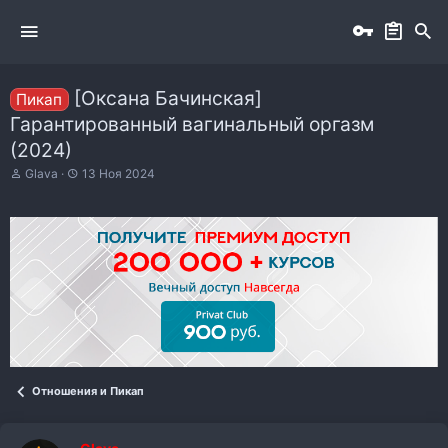
[Оксана Бачинская]
Пикап
Гарантированный вагинальный оргазм
(2024)
А
Д
Glava
13 Ноя 2024
в
а
т
т
о
а
р
н
т
а
е
ч
м
а
ы
л
а
Отношения и Пикап