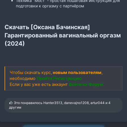
Техника "Мост” - простая пошаговая инструкция для
подготовки к оргазму с партнёром
Скачать [Оксана Бачинская]
Гарантированный вагинальный оргазм
(2024)
Чтобы скачать курс,
новым пользователям
,
необходимо
Пройти Регистрацию
Если у вас уже есть аккаунт
Войти на Форум
С
Это понравилось
Hanter3513
,
danevajno1208
,
artur044
и 4
и
другим
м
п
а
т