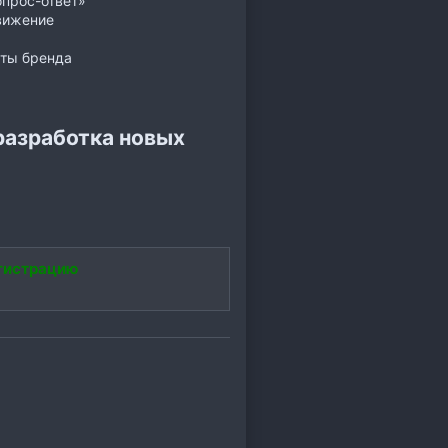
прос-ответ»
движение
уты бренда
разработка новых
гистрацию