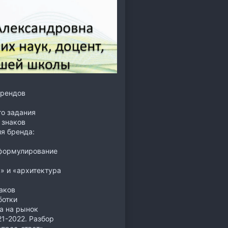
брендов
го задания
 знаков
я бренда:
 формулирование
я» и «архитектура
аков
ботки
а на рынок
21-2022. Разбор