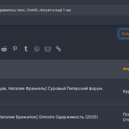
нравилось
nanc
,
Оля50
,
reizyan
и ещё 1-му
Вой
oogle+
Reddit
Pinterest
Tumblr
WhatsApp
Электронная почта
Ссылка
Фо
ев, Наталия Франкель] Суровый Питерский форум.
Ку
Пс
Наталия Брижатюк] Grimoire Одержимость (2025)
От