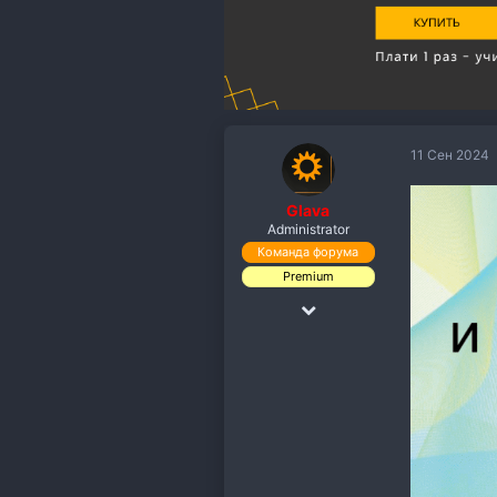
11 Сен 2024
Glava
Administrator
Команда форума
Premium
18 Дек 2018
19,891
110,118
113