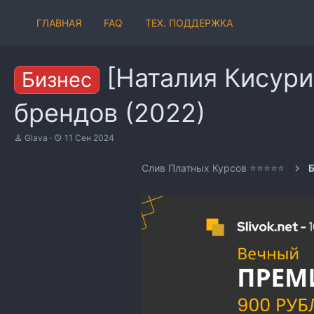
ГЛАВНАЯ
FAQ
ТЕХ. ПОДДЕРЖКА
[Наталия Кисури
Бизнес
брендов (2022)
А
Д
Glava
11 Сен 2024
в
а
т
т
Слив Платных Курсов ⭐⭐⭐⭐⭐
Б
о
а
р
н
т
а
е
ч
м
а
ы
л
а