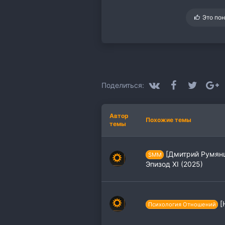
С
Это по
и
м
п
а
т
и
и
:
VK
Facebook
Twitter
G
Поделиться:
Автор
Похожие темы
темы
[Дмитрий Румянц
SMM
Эпизод XI (2025)
[
Психология Отношений