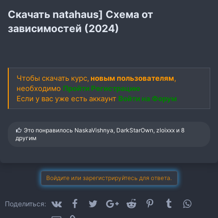
Скачать natahaus] Схема от
зависимостей (2024)
Чтобы скачать курс,
новым пользователям
,
необходимо
Пройти Регистрацию
Если у вас уже есть аккаунт
Войти на Форум
С
Это понравилось
NaskaVishnya
,
DarkStarOwn
,
zloixxx
и 8
и
другим
м
п
а
т
и
Войдите или зарегистрируйтесь для ответа.
и
:
VK
Facebook
Twitter
Google+
Reddit
Pinterest
Tumblr
WhatsA
Поделиться: