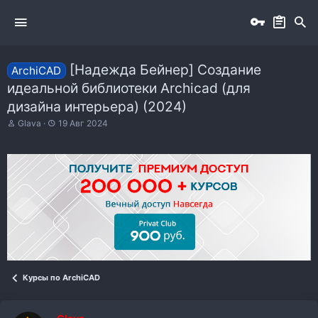
[Надежда Бейнер] Создание
ArchiCAD
идеальной библиотеки Archicad (для
дизайна интерьера) (2024)
А
Д
Glava
19 Авг 2024
в
а
т
т
о
а
р
н
т
а
е
ч
м
а
ы
л
а
Курсы по ArchiCAD