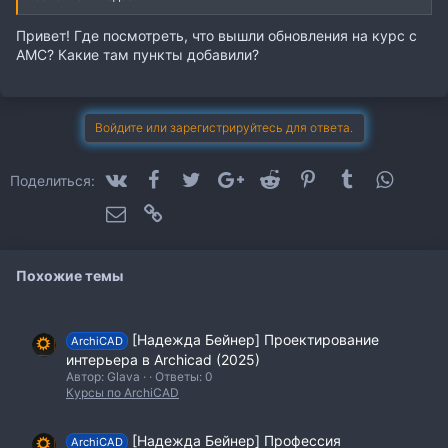
Привет! Где посмотреть, что вышли обновления на курс с
АМС? Какие там пункты добавили?
Войдите или зарегистрируйтесь для ответа.
VK
Facebook
Twitter
Google+
Reddit
Pinterest
Tumblr
WhatsA
Поделиться:
Электронная почта
Ссылка
Похожие темы
[Надежда Бейнер] Проектирование
ArchiCAD
интерьера в Archicad (2025)
Автор: Glava
Ответы: 0
Курсы по ArchiCAD
[Надежда Бейнер] Профессия
ArchiCAD