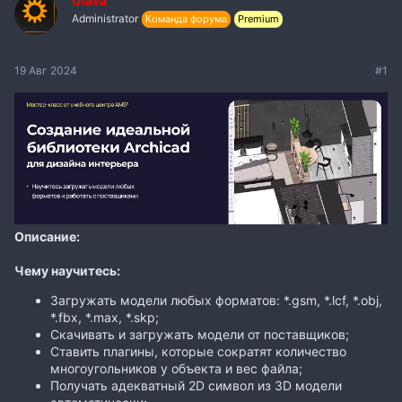
Glava
Administrator
Команда форума
Premium
19 Авг 2024
#1
Описание:
Чему научитесь:
Загружать модели любых форматов: *.gsm, *.lcf, *.obj,
*.fbx, *.max, *.skp;
Скачивать и загружать модели от поставщиков;
Ставить плагины, которые сократят количество
многоугольников у объекта и вес файла;
Получать адекватный 2D символ из 3D модели