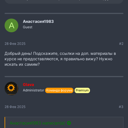
и
м
п
а
т
Анастасия1983
А
и
Guest
и
:
28 Фев 2025
#2
Добрый день! Подскажите, ссылки на доп. материалы в
курсе не предоставляются, я правильно вижу? Нужно
искать их самим?
Glava
Administrator
Команда форума
Premium
28 Фев 2025
#3
Анастасия1983 написал(а):