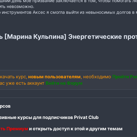
шний день мое призвание заключается в том, чтобы помогать лю
ить невозможно.
инструментов Аксес я смогла выйти из невыносимых долгов в
ь [Марина Кульпина] Энергетические про
качать курс,
новым пользователям
, необходимо
Пройти Ре
вас уже есть аккаунт
Войти на Форум
рсов
ивные курсы для подписчиков Privat Club
ть Премиум
и открыть доступ к этой и другим темам