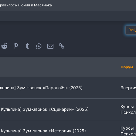
нравилось
Лючия
и
Масянька
Вой
oogle+
Reddit
Pinterest
Tumblr
WhatsApp
Электронная почта
Ссылка
Форум
льпина] Зум-звонок «Паранойя» (2025)
Энерги
Курсы
Кульпина] Зум-звонок «Сценарии» (2025)
Психол
Курсы
Кульпина] Зум-звонок «Истории» (2025)
Психол