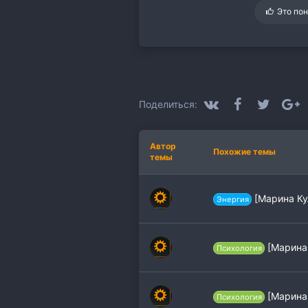
С
Это по
и
м
п
а
т
и
и
:
VK
Facebook
Twitter
G
Поделиться:
Автор
Похожие темы
темы
[Марина Ку
Энергия
[Марина 
Психология
[Марина 
Психология