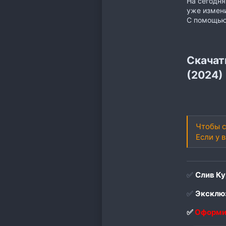
На сегодня
уже измен
С помощью 
Скачат
(2024)
Чтобы с
Если у 
✅
Слив Ку
✅
Эксклюз
✅
Оформи