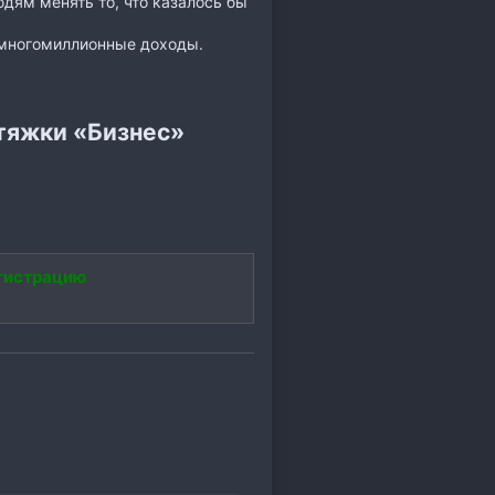
дям менять то, что казалось бы
 многомиллионные доходы.
тяжки «Бизнес»
гистрацию