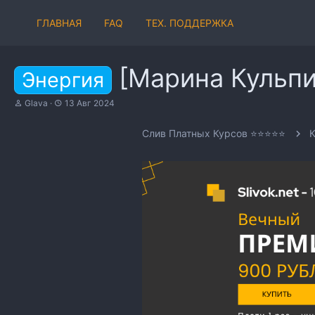
ГЛАВНАЯ
FAQ
ТЕХ. ПОДДЕРЖКА
[Марина Кульпи
Энергия
А
Д
Glava
13 Авг 2024
в
а
т
т
Слив Платных Курсов ⭐⭐⭐⭐⭐
К
о
а
р
н
т
а
е
ч
м
а
ы
л
а