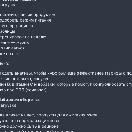
нагрузка:
питания, список продуктов
подобрать режим питания
труктор рациона
таблицы
 тренировок на неделю
ение — жизнь
 заниматься
те во сне
ьно:
 сдать анализы, чтобы курс был еще эффективнее (тарифы с п
онин, дофамин, инсулин
ин D, витамин С и добавки, которые помогут контролировать ст
ар про РПП (психолог)
 Набираем обороты.
нагрузка:
да влияет на вес, продукты для сжигания жира
укты для нормализации веса
очно должно быть в рационе
 - основной строительный материал