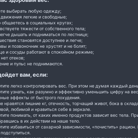
те выбирать любую одежду;
 движения легкие и свободные;
 общаетесь в социальных кругах;
вствуете тяжести от собственного тела;
егче дышать и подниматься по лестнице;
ествия становятся доступнее и легче;
вы и позвоночник не хрустят и не болят;
це и сосуды работают в спокойном режиме;
 нет отеков;
ние и пульс не поднимаются.
ойдет вам, если:
тите легко контролировать вес. При этом не думая каждый день
тите узнать, как разумно и эффективно уменьшить цифру на вес
чные эффекты от быстрого похудения.
е нравятся лишние кг, отечность, торчащий живот, бока в склад
вой, любимой и нравиться себе в зеркале.
тите понимать, от каких именно продуктов зависит вес тела. При
равшись в их действии на наше тело.
тите избавиться от сахарной зависимости, «почистить» рацион. Н
 подступиться.