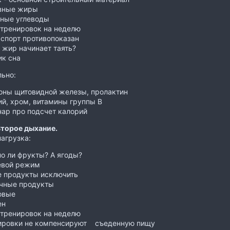
зные жиры
ные углеводы
 тренировок на неделю
спорт противопоказан
 жир начинает таять?
ик сна
ьно:
оны щитовидной железы, пролактин
й, хром, витамины группы В
нар про подсчет калорий
Второе дыхание.
нагрузка:
о ли фрукты? А ягоды?
евой режим
е продукты исключить
чные продукты
овые
ен
 тренировок на неделю
ировки не компенсируют съеденную пищу