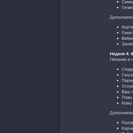
Самы
Гигие
Дополнител
Корти
Омега
Вебин
Занят
Неделя 4. 
Питание и 
Сладк
Смузи
Пере
Осно
Ваш 
План
Кому 
Дополнител
Поло
Карн