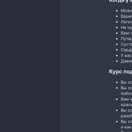
Може
Ваши
Легко
Не чу
Вам л
Путеш
Суста
Серд
У вас
Давле
Курс под
Вы хо
Вы хо
побо
Вам н
краси
Вы хо
разоб
Вы хо
и как