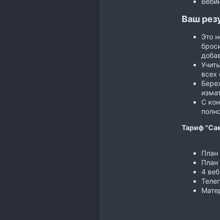
Вебин
Ваш рез
Это н
броси
добав
Учиты
всех 
Береж
изма
С кон
полн
Тариф "Са
План 
План
4 веб
Теле
Матер