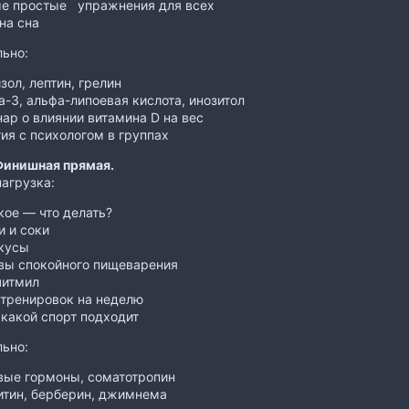
е простые упражнения для всех
на сна
ьно:
зол, лептин, грелин
-3, альфа-липоевая кислота, инозитол
ар о влиянии витамина D на вес
ия с психологом в группах
Финишная прямая.
нагрузка:
ое — что делать?
 и соки
кусы
вы спокойного пищеварения
читмил
 тренировок на неделю
какой спорт подходит
ьно:
вые гормоны, соматотропин
итин, берберин, джимнема