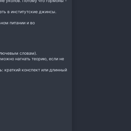
е уколов. Потому что гормоны -
зть в институтские джинсы.
ьном питании и во
ключевым словам).
можно нагнать теорию, если не
ь: краткий конспект или длинный