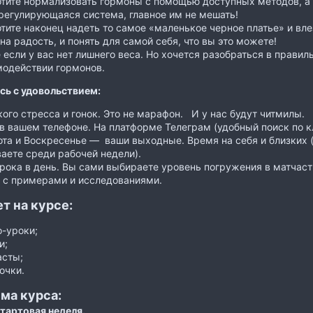
тите нормализовать гормоны с помощью доступных методов, а н
регулирующаяся система, главное им не мешать!
тите наконец надеть то самое «маленькое черное платье» и вле
на радость, и понять для самой себя, что вы это можете!
если у вас нет лишнего веса. Но хочется разобраться в правил
модействии гормонов.
сь с удовольствием:
ого стресса и гонок. Это не марафон. И у нас будут читмилы.
в вашем телефоне. На платформе Телеграм (удобный поиск по 
та и Воскресенье — ваши выходные. Время на себя и близких (
аете среди рабочей недели).
рока в день. Вы сами выбираете уровень погружения в матчаст
т с примерами и исследованиями.
т на курсе:
-уроки;
и;
асты;
очки.
ма курса:
Стартовая неделя.