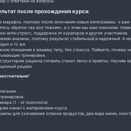
ар с ответами на вопросы
ультат после прохождения курса:
е марафон, поэтому после окончания новые килограммы к вам н
тесь обратно «во все тяжкие», а с этим мы вам поможем: пла
ки анти-стресс, поддержка от кураторов и других участников.
ваем анализы, поэтому результат стабильный и надежный. А не
одно и то же.
ное отношение к вашему телу, без стресса. Поймете, почему 
тывающие тренировки.
структором рациона готовить станет легко и приятно. Научим в
оценный рацион.
мостоятельно"
питания.
 тренировок.
инара (1 - от психолога).
грам-канал с материалами курса.
иалы для скачивания (списки продуктов, два вида меню, конст