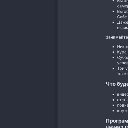
Вы хо
само
Вы хо
Себе 
Даже 
взаи
Занимайте
Никак
Курс 
Суббо
успев
Три у
текс
Что буде
видео
стать
подк
круж
Програм
Неделя 1. 