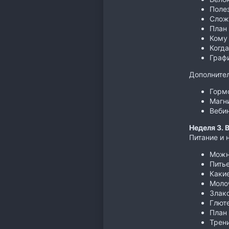
Поле
Слож
План
Кому 
Когда
Граф
Дополнител
Горм
Магни
Веби
Неделя 3. 
Питание и 
Можн
Пить
Каки
Моло
Злак
Глют
План
Трен