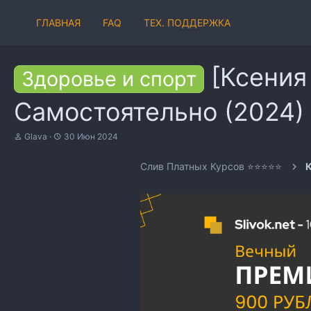
ГЛАВНАЯ
FAQ
ТЕХ. ПОДДЕРЖКА
[Ксения
Здоровье и спорт
Самостоятельно (2024)
А
Д
Glava
30 Июн 2024
в
а
т
т
Слив Платных Курсов ⭐⭐⭐⭐⭐
К
о
а
р
н
т
а
е
ч
м
а
ы
л
а