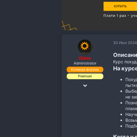
30 Июн 2024
Описани
Glava
Курс похуд
Administrator
На курсе
Команда форума
Premium
Похуд
18 Дек 2018
пытк
Выбер
19,891
не за
110,118
Позна
планк
113
Научи
Возьм
Подб
Когда у 