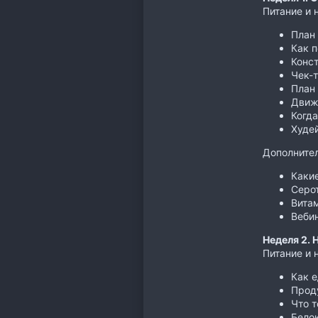
Питание и 
План 
Как 
Конс
Чек-
План
Движ
Когда
Худей
Дополнител
Какие
Серот
Витам
Вебин
Неделя 2.
Питание и 
Как е
Прод
Что т
Белок