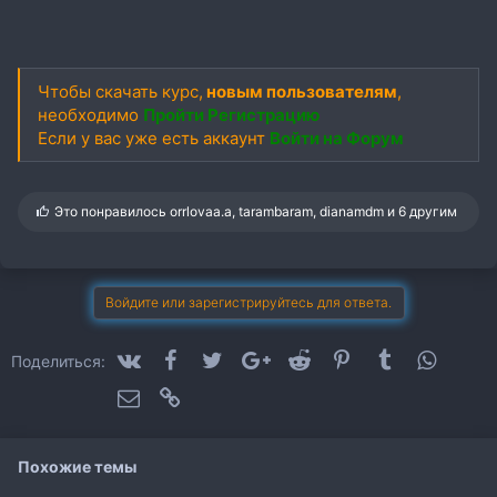
Чтобы скачать курс,
новым пользователям
,
необходимо
Пройти Регистрацию
Если у вас уже есть аккаунт
Войти на Форум
С
Это понравилось
orrlovaa.a
,
tarambaram
,
dianamdm
и 6 другим
и
м
п
а
т
Войдите или зарегистрируйтесь для ответа.
и
и
:
VK
Facebook
Twitter
Google+
Reddit
Pinterest
Tumblr
WhatsA
Поделиться:
Электронная почта
Ссылка
Похожие темы