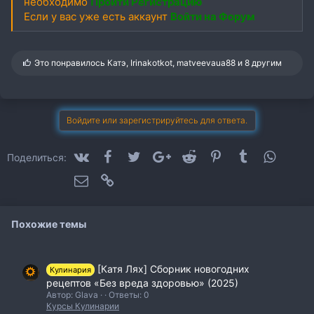
необходимо
Пройти Регистрацию
Если у вас уже есть аккаунт
Войти на Форум
С
Это понравилось
Катэ
,
Irinakotkot
,
matveevaua88
и 8 другим
и
м
п
а
т
Войдите или зарегистрируйтесь для ответа.
и
и
:
VK
Facebook
Twitter
Google+
Reddit
Pinterest
Tumblr
WhatsA
Поделиться:
Электронная почта
Ссылка
Похожие темы
[Катя Лях] Сборник новогодних
Кулинария
рецептов «Без вреда здоровью» (2025)
Автор: Glava
Ответы: 0
Курсы Кулинарии