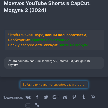
Монтаж YouTube Shorts в CapCut.
Модуль 2 (2024)
Чтобы скачать курс,
новым пользователям
,
необходимо
Пройти Регистрацию
Если у вас уже есть аккаунт
Войти на Форум
С
Это понравилось
Heisenberg777
,
lafesto123
,
vidugc
и 19
и
другим
м
п
а
т
и
Войдите или зарегистрируйтесь для ответа.
и
:
VK
Facebook
Twitter
Google+
Reddit
Pinterest
Tumblr
WhatsA
Поделиться:
Электронная почта
Ссылка