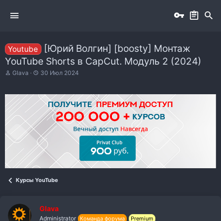
[Юрий Волгин] [boosty] Монтаж
Youtube
YouTube Shorts в CapCut. Модуль 2 (2024)
А
Д
Glava
30 Июл 2024
в
а
т
т
о
а
р
н
т
а
е
ч
м
а
ы
л
а
Курсы YouTube
Glava
Administrator
Команда форума
Premium