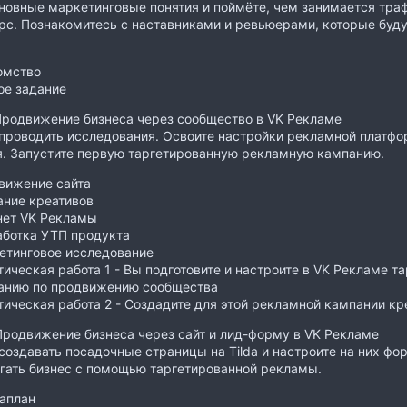
новные маркетинговые понятия и поймёте, чем занимается тра
рс. Познакомитесь с наставниками и ревьюерами, которые буду
омство
ое задание
Продвижение бизнеса через сообщество в VK Рекламе
проводить исследования. Освоите настройки рекламной платфо
. Запустите первую таргетированную рекламную кампанию.
вижение сайта
ание креативов
нет VK Рекламы
аботка УТП продукта
етинговое исследование
ическая работа 1 - Вы подготовите и настроите в VK Рекламе 
анию по продвижению сообщества
ическая работа 2 - Создадите для этой рекламной кампании кр
Продвижение бизнеса через сайт и лид-форму в VK Рекламе
создавать посадочные страницы на Tilda и настроите на них фор
гать бизнес с помощью таргетированной рекламы.
аплан