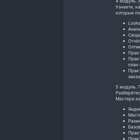
4 модуль. 
Узнаете, к
которые по
Looke
Анал
Свод
Отчёт
Опти
Практ
Практ
план
Практ
зака
5 модуль.
Разберётес
Мастере ка
Янде
Маст
Разм
Базо
Практ
Практ