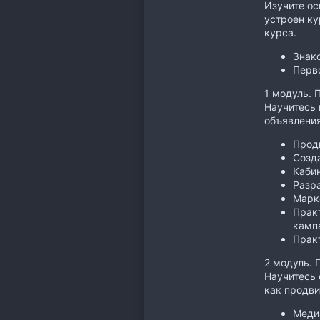
Изучите ос
устроен ку
курса.
Знак
Перв
1 модуль. 
Научитесь 
объявления
Прод
Созд
Каби
Разр
Марк
Практ
камп
Практ
2 модуль. 
Научитесь 
как продви
Меди