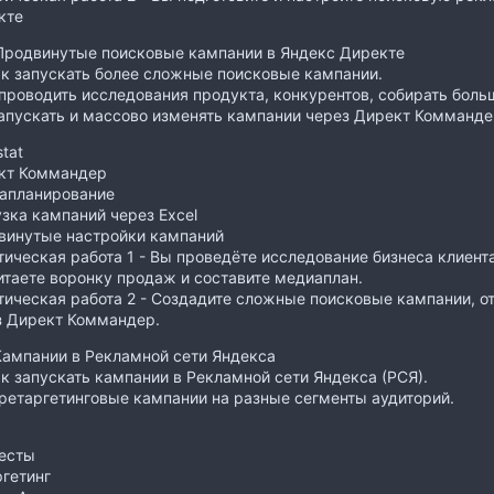
кте
Продвинутые поисковые кампании в Яндекс Директе
ак запускать более сложные поисковые кампании.
проводить исследования продукта, конкурентов, собирать боль
пускать и массово изменять кампании через Директ Комманде
tat
кт Коммандер
апланирование
зка кампаний через Excel
винутые настройки кампаний
ическая работа 1 - Вы проведёте исследование бизнеса клиента
таете воронку продаж и составите медиаплан.
ическая работа 2 - Создадите сложные поисковые кампании, от
з Директ Коммандер.
Кампании в Рекламной сети Яндекса
ак запускать кампании в Рекламной сети Яндекса (РСЯ).
ретаргетинговые кампании на разные сегменты аудиторий.
тесты
гетинг