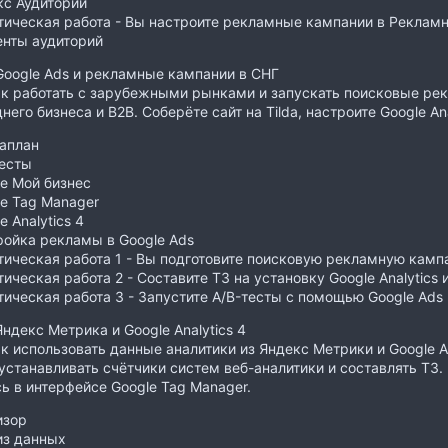
кс Аудитории
ическая работа - Вы настроите рекламные кампании в Рекламн
енты аудиторий
Google Ads и рекламные кампании в СНГ
ак работать с зарубежными рынками и запускать поисковые ре
его бизнеса и B2B. Соберёте сайт на Tilda, настроите Google Ana
аплан
тесты
e Мой бизнес
e Tag Manager
e Analytics 4
ройка рекламы в Google Ads
ическая работа 1 - Вы подготовите поисковую рекламную кампа
ическая работа 2 - Составите ТЗ на установку Google Analytics 
ическая работа 3 - Запустите A/B-тесты с помощью Google Ads E
Яндекс Метрика и Google Analytics 4
ак использовать данные аналитики из Яндекс Метрики и Google An
устанавливать счётчики систем веб-аналитики и составлять ТЗ.
ь в интерфейсе Google Tag Manager.
изор
из данных