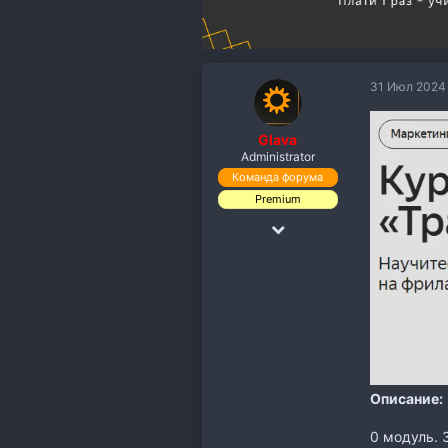
31 Июл 2024
Glava
Administrator
Команда форума
Premium
18 Дек 2018
19,891
110,118
113
Описание:
0 модуль.