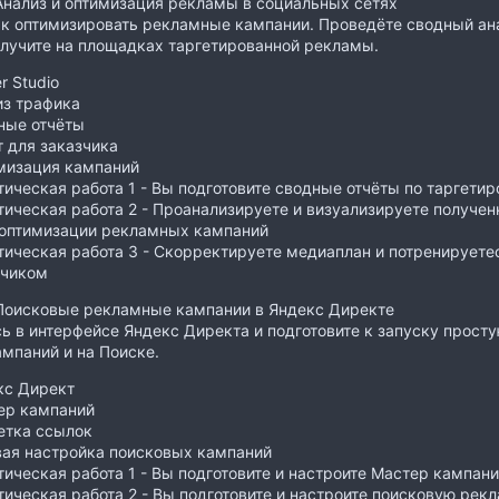
Анализ и оптимизация рекламы в социальных сетях
ак оптимизировать рекламные кампании. Проведёте сводный ана
лучите на площадках таргетированной рекламы.
r Studio
из трафика
ные отчёты
 для заказчика
мизация кампаний
ическая работа 1 - Вы подготовите сводные отчёты по таргети
ическая работа 2 - Проанализируете и визуализируете получен
 оптимизации рекламных кампаний
ическая работа 3 - Скорректируете медиаплан и потренируете
зчиком
 Поисковые рекламные кампании в Яндекс Директе
ь в интерфейсе Яндекс Директа и подготовите к запуску прос
мпаний и на Поиске.
кс Директ
ер кампаний
етка ссылок
вая настройка поисковых кампаний
ическая работа 1 - Вы подготовите и настроите Мастер кампан
ическая работа 2 - Вы подготовите и настроите поисковую ре