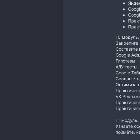
Янде
Googl
Googl
Практ
Практ
10 модуль.
Закрепите 
Составите 
Google Ads
Гипотезы
A/B-тесты
Google Та
Сводные т
Оптимизац
Практическ
VK Рекламе
Практическ
Практическ
11 модуль.
Узнаете ос
поймёте, к