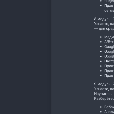
Янде
Практ
сегм
8 модуль. 
Узнаете, к
— для средн
Меди
A/B-
Googl
Googl
Googl
Наст
Практ
Практ
Практ
9 модуль. 
Узнаете, к
Научитесь 
Разберётес
Вебв
Анал