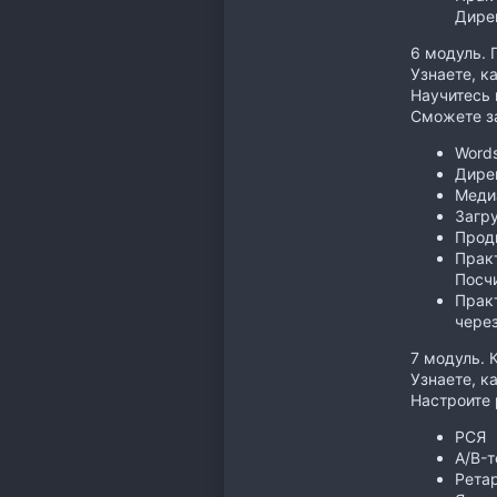
Дире
6 модуль. 
Узнаете, к
Научитесь 
Сможете за
Words
Дире
Меди
Загру
Прод
Практ
Посчи
Практ
чере
7 модуль. 
Узнаете, к
Настроите 
РСЯ
A/B-
Ретар