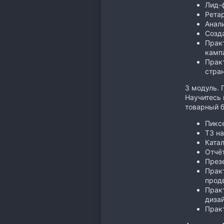
Лид-
Ретар
Анали
Созда
Практ
камп
Практ
стран
3 модуль. 
Научитесь 
товарный б
Пикс
ТЗ на
Катал
Отчёт
През
Практ
прод
Практ
диза
Практ