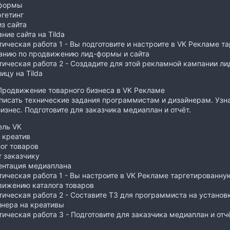
формы
гетинг
з сайта
ние сайта на Tilda
ическая работа 1 - Вы подготовите и настроите в VK Рекламе 
анию по продвижению лид-формы и сайта
ическая работа 2 - Создадите для этой рекламной кампании л
ицу на Tilda
Продвижение товарного бизнеса в VK Рекламе
писать технические задания программистам и дизайнерам. Узна
изнес. Подготовите для заказчика медиаплан и отчёт.
ель VК
 креатив
ог товаров
 заказчику
ентация медиаплана
ическая работа 1 - Вы настроите в VK Рекламе таргетированн
вижению каталога товаров
ическая работа 2 - Составите ТЗ для программиста на установ
йнера на креативы
ическая работа 3 - Подготовите для заказчика медиаплан и отч