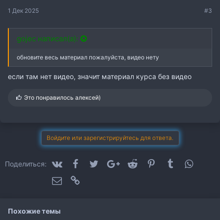
1 Дек 2025
#3
gojec написал(а):
обновите весь материал пожалуйста, видео нету
если там нет видео, значит материал курса без видео
С
Это понравилось
алексей)
и
м
п
а
т
Войдите или зарегистрируйтесь для ответа.
и
и
:
VK
Facebook
Twitter
Google+
Reddit
Pinterest
Tumblr
WhatsA
Поделиться:
Электронная почта
Ссылка
Похожие темы