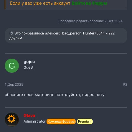
Если у вас уже есть аккаунт
Войти на Форум
Последнее редактирование:
2 Окт 2024
С
Это понравилось
алексей)
,
bad_person
,
Hunter75541
и 222
и
другим
м
п
а
т
и
gojec
G
и
Guest
:
1 Дек 2025
#2
обновите весь материал пожалуйста, видео нету
Glava
Administrator
Команда форума
Premium