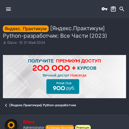
[Яндекс.Практикум]
Яндекс. Практикум
Python-разработчик: Все Части (2023)
А
Д
Glava
31 Май 2024
в
а
т
т
о
а
р
н
т
а
е
ч
м
а
ы
л
а
[Яндекс.Практикум] Python-разработчик
Glava
Administrator
Команда форума
Premium