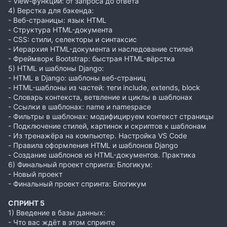
- View-функции: от запроса до ответа
4) Верстка для бэкенда:
- Веб-страницы: язык HTML
- Структура HTML-документа
- CSS: стили, селекторы и синтаксис
- Иерархия HTML-документа и наследование стилей
- Фреймворк Bootstrap: быстрая HTML-вёрстка
5) HTML и шаблоны Django:
- HTML в Django: шаблоны веб-страниц
- HTML-шаблоны из частей: теги include, extends, block
- Словарь контекста, ветвление и циклы в шаблонах
- Ссылки в шаблонах: name и namespace
- Фильтры в шаблонах: модифицируем контекст страницы
- Подключение стилей, картинок и скриптов к шаблонам
- Из тренажёра на компьютер. Настройка VS Code
- Правила оформления HTML и шаблонов Django
- Создание шаблонов из HTML-документов. Практика
6) Финальный проект спринта: Блогикум:
- Новый проект
- Финальный проект спринта: Блогикум
СПРИНТ 5
1) Введение в базы данных:
- Что вас ждёт в этом спринте