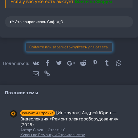
Если у вас уже есть аккаунт
Войти на Форум
С
Это понравилось
Софья_O
и
м
п
а
т
Войдите или зарегистрируйтесь для ответа.
и
и
:
VK
Facebook
Twitter
Google+
Reddit
Pinterest
Tumblr
WhatsA
Поделиться:
Электронная почта
Ссылка
Похожие темы
[Инфоурок] Андрей Юрин ―
Ремонт и Стройка
Видеолекция «Ремонт электрооборудования»
(2025)
Автор: Glava
Ответы: 0
Курсы по Ремонту и Строительству