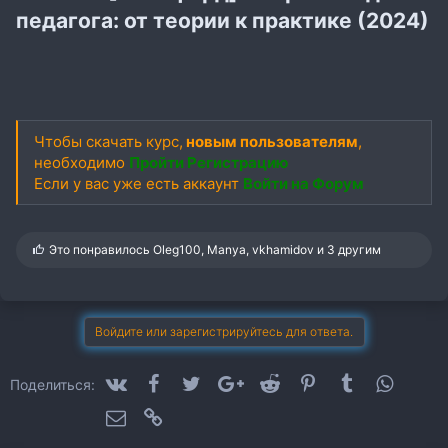
педагога: от теории к практике (2024)
Чтобы скачать курс,
новым пользователям
,
необходимо
Пройти Регистрацию
Если у вас уже есть аккаунт
Войти на Форум
С
Это понравилось
Oleg100
,
Manya
,
vkhamidov
и 3 другим
и
м
п
а
т
Войдите или зарегистрируйтесь для ответа.
и
и
:
VK
Facebook
Twitter
Google+
Reddit
Pinterest
Tumblr
WhatsA
Поделиться:
Электронная почта
Ссылка