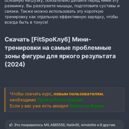
основную нагрузку, обязательно делайте перед ними эту
разминку. Вы разогреете мышцы, подготовите суставы и
связки. Также можно использовать эту короткую
тренировку как отдельную эффективную зарядку, чтобы
всегда быть в тонусе!
Скачать [FitSpoКлуб] Мини-
тренировки на самые проблемные
зоны фигуры для яркого результата
(2024)
Чтобы скачать курс,
новым пользователям
,
необходимо
Пройти Регистрацию
Если у вас уже есть аккаунт
Войти на Форум
С
Это понравилось
MILA665556
,
Natik95
,
windstille
и 8 другим