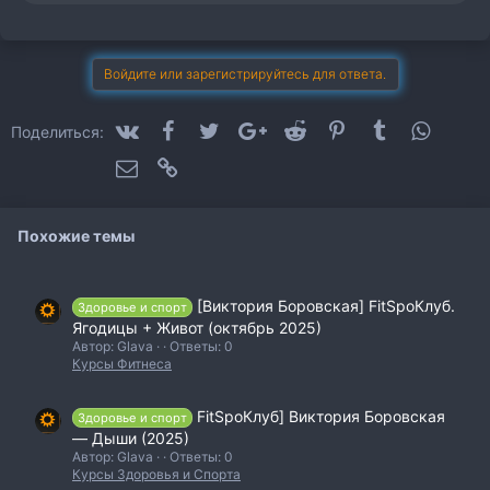
и
м
п
а
т
Войдите или зарегистрируйтесь для ответа.
и
и
:
VK
Facebook
Twitter
Google+
Reddit
Pinterest
Tumblr
WhatsA
Поделиться:
Электронная почта
Ссылка
Похожие темы
[Виктория Боровская] FitSpoКлуб.
Здоровье и спорт
Ягодицы + Живот (октябрь 2025)
Автор: Glava
Ответы: 0
Курсы Фитнеса
FitSpoКлуб] Виктория Боровская
Здоровье и спорт
― Дыши (2025)
Автор: Glava
Ответы: 0
Курсы Здоровья и Спорта