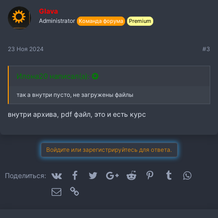
Glava
Administrator
Команда форума
Premium
23 Ноя 2024
#3
Илона20 написал(а):
так а внутри пусто, не загружены файлы
внутри архива, pdf файл, это и есть курс
Войдите или зарегистрируйтесь для ответа.
VK
Facebook
Twitter
Google+
Reddit
Pinterest
Tumblr
WhatsA
Поделиться:
Электронная почта
Ссылка