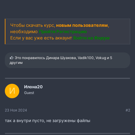
Чтобы скачать курс,
новым пользователям
,
необходимо
Пройти Регистрацию
Если у вас уже есть аккаунт
Войти на Форум
С
Это понравилось
Динара Шуакова
,
Vadik100
,
Vokug
и 5
и
другим
м
п
а
т
и
Илона20
И
и
Guest
:
23 Ноя 2024
#2
так а внутри пусто, не загружены файлы