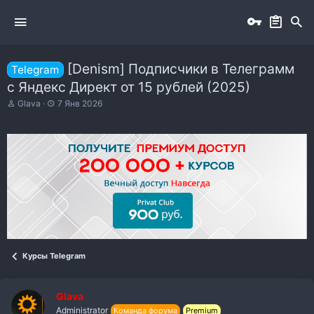
[Denism] Подписчики в Телеграмм
Telegram
с Яндекс Директ от 15 рублей (2025)
А
Д
Glava
7 Янв 2026
в
а
т
т
о
а
р
н
т
а
е
ч
м
а
ы
л
а
Курсы Telegram
Glava
Administrator
Команда форума
Premium