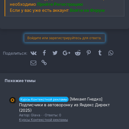
необходимо
Пройти Регистрацию
Если у вас уже есть аккаунт
Войти на Форум
Войдите или зарегистрируйтесь для ответа.
VK
Facebook
Twitter
Google+
Reddit
Pinterest
Tumblr
WhatsA
Поделиться:
Электронная почта
Ссылка
Похожие темы
[Михаил Гнедко]
Курсы Контекстной рекламы
Подписчики в автоворонку из Яндекс Директ
(2025)
Автор: Glava
Ответы: 0
Курсы Контекстной рекламы