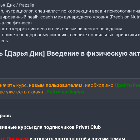
я Дик / ‌frazzile
ch, нутрициолог, специалист по коррекции веса и психологии п
ированный healh-coach международного уровня (Precision Nutri
алов фитнеса)
тант по коррекции веса и психологии пищевого поведения
 придете к здоровому питанию, освоите правильные привычки 
ень.
ь [Дарья Дик] Введение в физическую акт
качать курс,
новым пользователям
, необходимо
Пройти Ре
вас уже есть аккаунт
Войти на Форум
рсов
ивные курсы для подписчиков Privat Club
ть Премиум
и открыть доступ к этой и другим темам