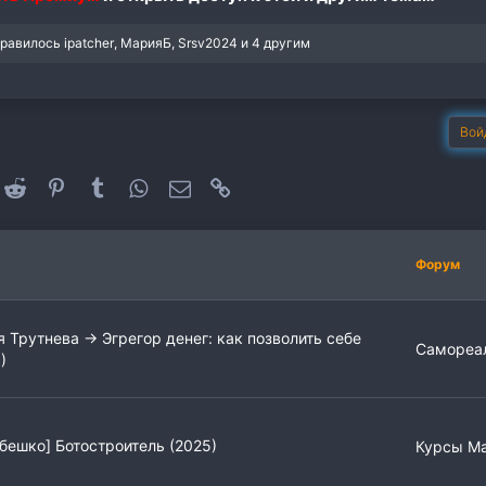
нравилось
ipatcher
,
МарияБ
,
Srsv2024
и 4 другим
Вой
oogle+
Reddit
Pinterest
Tumblr
WhatsApp
Электронная почта
Ссылка
Форум
 Трутнева → Эгрегор денег: как позволить себе
Самореа
)
бешко] Ботостроитель (2025)
Курсы Ма