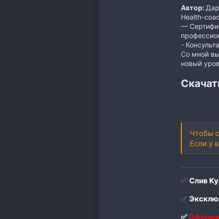
Автор:
Дарь
Health-coa
— Сертифиц
профессион
‌- Консуль
Со мной вы
новый уров
Скачат
Чтобы с
Если у 
✅
Слив Ку
✅
Эксклюз
✅
Оформи