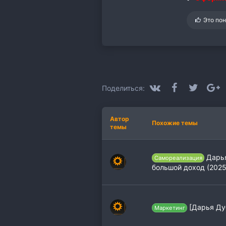
С
Это по
и
м
п
а
т
и
и
:
VK
Facebook
Twitter
G
Поделиться:
Автор
Похожие темы
темы
Дарья
Самореализация
большой доход (2025
[Дарья Ду
Маркетинг