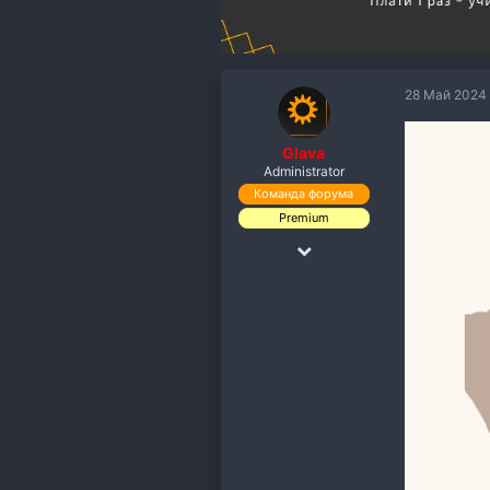
28 Май 2024
Glava
Administrator
Команда форума
Premium
18 Дек 2018
19,891
110,118
113