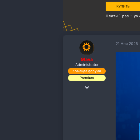
21 Ноя 2025
Glava
Administrator
Команда форума
Premium
18 Дек 2018
19,891
110,118
113