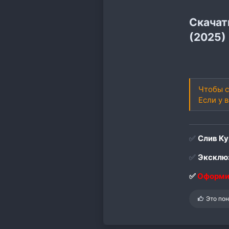
Скачат
(2025)
Чтобы с
Если у 
✅
Слив Ку
✅
Эксклюз
✅
Оформи
С
Это по
и
м
п