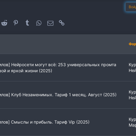
Вой
oogle+
Reddit
Pinterest
Tumblr
WhatsApp
Электронная почта
Ссылка
Фо
лов] Нейросети могут всё: 253 универсальных промта
Кур
Не
вой и яркой жизни (2025)
Кур
лов] Клуб Незаменимых. Тариф 1 месяц. Август (2025)
Не
Ку
лов] Смыслы и прибыль. Тариф Vip (2025)
Ма