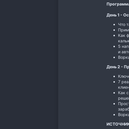
Программа
День 1 - О
Что т
Прим
Как ф
каль
5 нап
и авт
Воркш
День 2 - 
Ключ
7 реа
клиен
Как с
реше
Прост
зараб
Воркш
ИСТОЧНИ