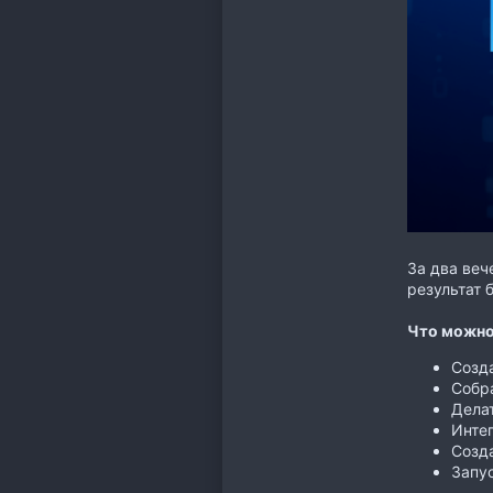
За два веч
результат 
Что можно
Созда
Собра
Делат
Интег
Созда
Запус