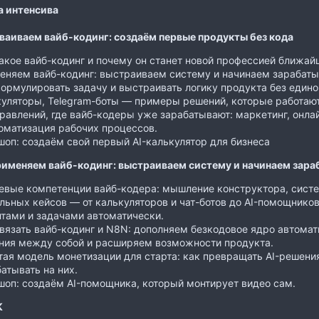
 интенсива
сваиваем вайб-кодинг: создаём первые продукты без кода
акое вайб-кодинг и почему он станет новой профессией ближайш
еняем вайб-кодинг: выстраиваем систему и начинаем зарабаты
ормулировать задачу и выстраивать логику продукта без едино
куляторы, Telegram-боты — примеры решений, которые работают
равлений, где вайб-кодеры уже зарабатывают: маркетинг, онлай
оматизация рабочих процессов.
оп: создаём свой первый AI-калькулятор для бизнеса
Применяем вайб-кодинг: выстраиваем систему и начинаем зара
евые компетенции вайб-кодера: мышление конструктора, систе
льных кейсов — от калькуляторов и чат-ботов до AI-помощнико
тами и задачами автоматически.
вязать вайб-кодинг и N8N: дополняем безкодовое ядро автомат
ния между собой и расширяем возможности продукта.
ая модель монетизации для старта: как превращать AI-решени
атывать на них.
оп: создаём AI-помощника, который монтирует видео сам.
К