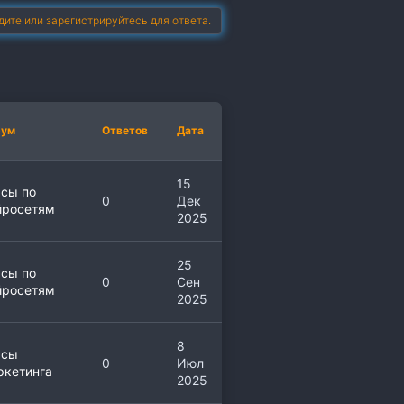
дите или зарегистрируйтесь для ответа.
рум
Ответов
Дата
15
сы по
0
Дек
йросетям
2025
25
сы по
0
Сен
йросетям
2025
8
рсы
0
Июл
ркетинга
2025