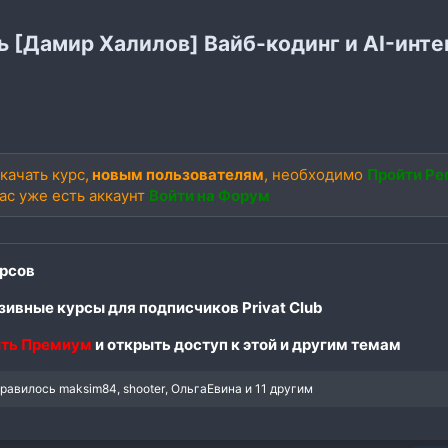
ь [Дамир Халилов] Вайб-кодинг и AI-инте
качать курс,
новым пользователям
, необходимо
Пройти Ре
вас уже есть аккаунт
Войти на Форум
рсов
ивные курсы для подписчиков Privat Club
ть Премиум
и открыть доступ к этой и другим темам
нравилось
maksim84
,
shooter
,
ОльгаЕвина
и 11 другим