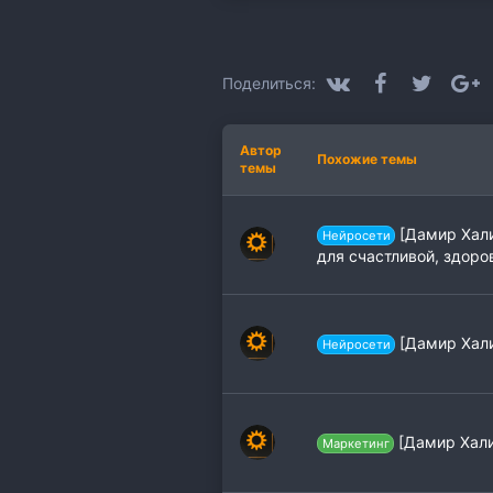
а
т
и
и
:
VK
Facebook
Twitter
G
Поделиться:
Автор
Похожие темы
темы
[Дамир Хали
Нейросети
для счастливой, здоро
[Дамир Хали
Нейросети
[Дамир Хали
Маркетинг