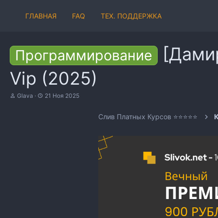
ГЛАВНАЯ
FAQ
ТЕХ. ПОДДЕРЖКА
[Дами
Программирование
Vip (2025)
А
Д
Glava
21 Ноя 2025
в
а
т
т
Слив Платных Курсов ⭐⭐⭐⭐⭐
о
а
р
н
т
а
е
ч
м
а
ы
л
а