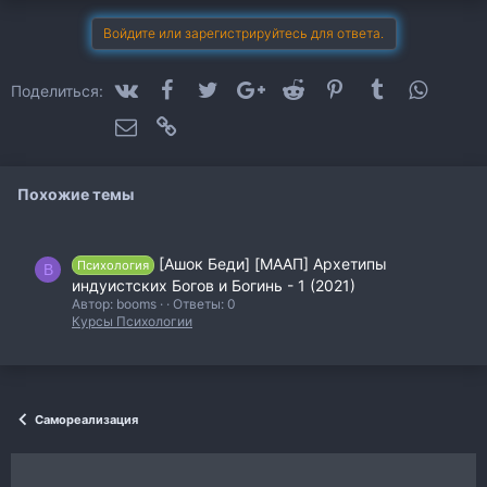
а
т
Войдите или зарегистрируйтесь для ответа.
и
и
:
VK
Facebook
Twitter
Google+
Reddit
Pinterest
Tumblr
WhatsA
Поделиться:
Электронная почта
Ссылка
Похожие темы
[Ашок Беди] [МААП] Архетипы
Психология
B
индуистских Богов и Богинь - 1 (2021)
Автор: booms
Ответы: 0
Курсы Психологии
Самореализация