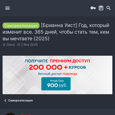
[Брианна Уист] Год, который
Самореализация
изменит все. 365 дней, чтобы стать тем, кем
вы мечтаете (2025)
А
Д
Glava
2 Янв 2026
в
а
т
т
о
а
р
н
т
а
е
ч
м
а
ы
л
а
Самореализация