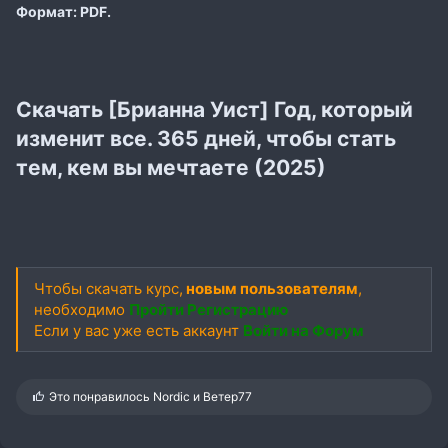
Формат: PDF.
Скачать [Брианна Уист] Год, который
изменит все. 365 дней, чтобы стать
тем, кем вы мечтаете (2025)
Чтобы скачать курс,
новым пользователям
,
необходимо
Пройти Регистрацию
Если у вас уже есть аккаунт
Войти на Форум
С
Это понравилось
Nordic
и
Ветер77
и
м
п