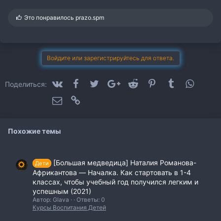
С
Это понравилось
prazo.spm
и
м
п
а
т
Войдите или зарегистрируйтесь для ответа.
и
и
:
VK
Facebook
Twitter
Google+
Reddit
Pinterest
Tumblr
WhatsA
Поделиться:
Электронная почта
Ссылка
Похожие темы
[Большая медведица] Наталия Романова-
Дети
Африкантова ― Началка. Как стартовать в 1-4
классах, чтобы учебный год получился легким и
успешным (2021)
Автор: Glava
Ответы: 0
Курсы Воспитания Детей