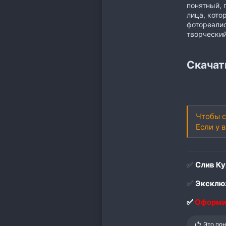
понятный,
лица, кото
фотореалис
творческий
Скачать
Чтобы с
Если у 
✅
Слив Ку
✅
Эксклюз
✅
Оформи
С
Это по