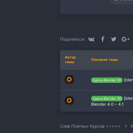
и
м
п
а
т
и
и
:
VK
Facebook
Twitter
G
Поделиться:
Автор
Похожие темы
темы
[blen
Курсы Blender 3D
[blen
Курсы Blender 3D
Blender 4.0 – 4.1
Слив Платных Курсов ⭐⭐⭐⭐⭐
К