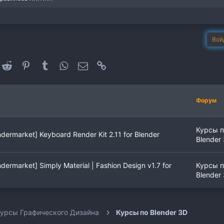
Вой
oogle+
Reddit
Pinterest
Tumblr
WhatsApp
Электронная почта
Ссылка
Форум
Курсы п
dermarket] Keyboard Render Kit 2.11 for Blender
Blender
dermarket] Simply Material | Fashion Design v1.7 for
Курсы п
Blender
урсы Графического Дизайна
Курсы по Blender 3D