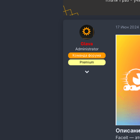
17 Июн 2024
Glava
Administrator
Команда форума
Premium
18 Дек 2018
19,891
110,118
113
Описани
Faceit — э