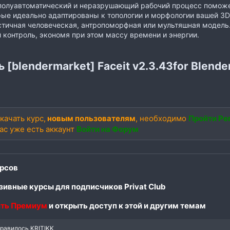
 полуавтоматический и неразрушающий рабочий процесс помож
рые идеально адаптированы к топологии и морфологии вашей 3D
тичная человеческая, антропоморфная или мультяшная модель
 контроль, экономя при этом массу времени и энергии.
 [blendermarket] Faceit v2.3.43for Blende
качать курс,
новым пользователям
, необходимо
Пройти Ре
вас уже есть аккаунт
Войти на Форум
рсов
ивные курсы для подписчиков Privat Club
ть Премиум
и открыть доступ к этой и другим темам
нравилось
KRITIKK