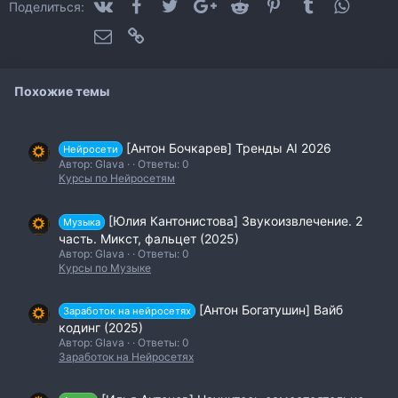
VK
Facebook
Twitter
Google+
Reddit
Pinterest
Tumblr
WhatsA
Поделиться:
Электронная почта
Ссылка
Похожие темы
[Антон Бочкарев] Тренды AI 2026
Нейросети
Автор: Glava
Ответы: 0
Курсы по Нейросетям
[Юлия Кантонистова] Звукоизвлечение. 2
Музыка
часть. Микст, фальцет (2025)
Автор: Glava
Ответы: 0
Курсы по Музыке
[Антон Богатушин] Вайб
Заработок на нейросетях
кодинг (2025)
Автор: Glava
Ответы: 0
Заработок на Нейросетях