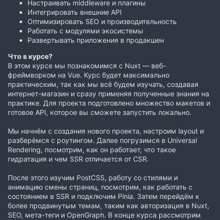
Настраивать middleware и плагины
Интегрировать внешние API
Оптимизировать SEO и производительность
Работать с модулями экосистемы
Развертывать приложения в продакшен
Что в курсе?
В этом курсе мы познакомимся с Nuxt — веб-
фреймворком на Vue. Курс будет максимально
практическим, так как мы всё будем изучать, создавая
интернет-магазин и сразу применяя полученные знания на
практике. Для проекта подготовлено множество макетов и
готовое API, которое вы сможете запустить локально.
Мы начнём с создания нового проекта, настроим layout и
разберёмся с роутингом. Далее погрузимся в Universal
Rendering, посмотрим, как он работает, что такое
гидратация и чем SSR отличается от CSR.
После этого изучим PostCSS, работу со стилями и
анимацию смены страниц, посмотрим, как работать с
состоянием в SSR и подключим Pinia. Затем перейдём к
более продвинутым темам, таким как авторизация в Nuxt,
SEO, мета-теги и OpenGraph. В конце курса рассмотрим