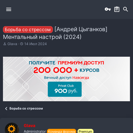
[Андрей Цыганков]
Борьба со стрессом
Ментальный настрой (2024)
А
Д
Glava
14 Июл 2024
в
а
т
т
о
а
р
н
т
а
е
ч
м
а
ы
л
а
Борьба со стрессом
Glava
Administrator
Команда форума
Premium