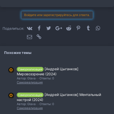
м
п
а
т
Войдите или зарегистрируйтесь для ответа.
и
и
:
VK
Facebook
Twitter
Google+
Reddit
Pinterest
Tumblr
WhatsA
Поделиться:
Электронная почта
Ссылка
Похожие темы
[Андрей Цыганков]
Самореализация
Мировоззрение (2024)
Автор: Glava
Ответы: 0
Самореализация
[Андрей Цыганков] Ментальный
Самореализация
настрой (2024)
Автор: Glava
Ответы: 0
Самореализация