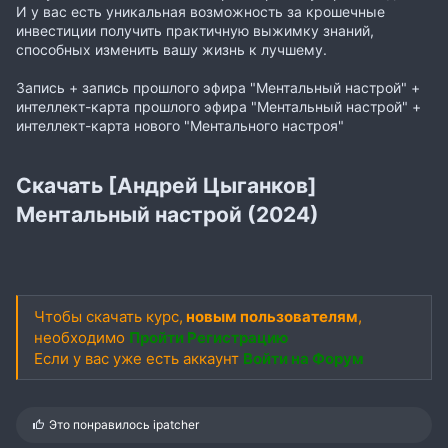
И у вас есть уникальная возможность за крошечные
инвестиции получить практичную выжимку знаний,
способных изменить вашу жизнь к лучшему.
Запись + запись прошлого эфира "Ментальный настрой" +
интеллект-карта прошлого эфира "Ментальный настрой" +
интеллект-карта нового "Ментального настроя"
Скачать [Андрей Цыганков]
Ментальный настрой (2024)
Чтобы скачать курс,
новым пользователям
,
необходимо
Пройти Регистрацию
Если у вас уже есть аккаунт
Войти на Форум
С
Это понравилось
ipatcher
и