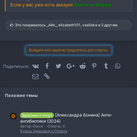
Если у вас уже есть аккаунт
Войти на Форум
С
Это понравилось
_Айя_
,
elizabeth101
,
vasiliska
и 2 другим
и
м
п
а
т
Войдите или зарегистрируйтесь для ответа.
и
и
:
VK
Facebook
Twitter
Google+
Reddit
Pinterest
Tumblr
WhatsA
Поделиться:
Электронная почта
Ссылка
Похожие темы
[Александра Бонина] Анти-
Здоровье и спорт
антибиотики (2024)
Автор: Glava
Ответы: 0
Курсы Здоровья и Спорта