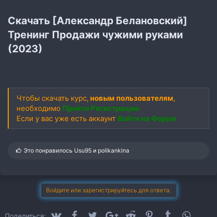
Скачать [Александр Белановский]
Тренинг Продажи чужими руками
(2023)
Чтобы скачать курс,
новым пользователям
,
необходимо
Пройти Регистрацию
Если у вас уже есть аккаунт
Войти на Форум
С
Это понравилось
Usu95
и
polikankina
и
м
п
а
т
Войдите или зарегистрируйтесь для ответа.
и
и
:
VK
Facebook
Twitter
Google+
Reddit
Pinterest
Tumblr
WhatsA
Поделиться: