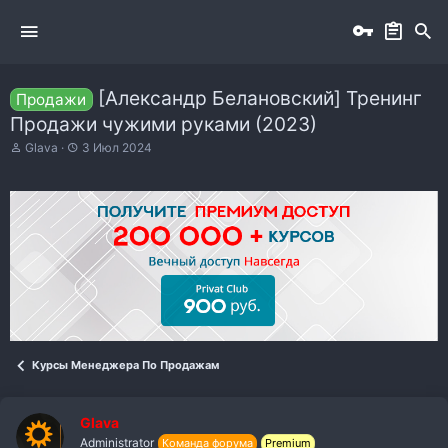
[Александр Белановский] Тренинг
Продажи
Продажи чужими руками (2023)
А
Д
Glava
3 Июл 2024
в
а
т
т
о
а
р
н
т
а
е
ч
м
а
ы
л
а
Курсы Менеджера По Продажам
Glava
Administrator
Команда форума
Premium