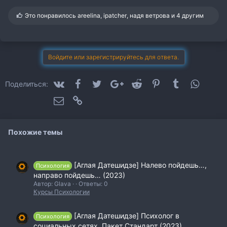
С
Это понравилось
areelina
,
ipatcher
,
надя ветрова
и 4 другим
и
м
п
а
т
Войдите или зарегистрируйтесь для ответа.
и
и
:
VK
Facebook
Twitter
Google+
Reddit
Pinterest
Tumblr
WhatsA
Поделиться:
Электронная почта
Ссылка
Похожие темы
[Аглая Датешидзе] Налево пойдешь…,
Психология
направо пойдешь… (2023)
Автор: Glava
Ответы: 0
Курсы Психологии
[Аглая Датешидзе] Психолог в
Психология
социальных сетях. Пакет Стандарт (2023)