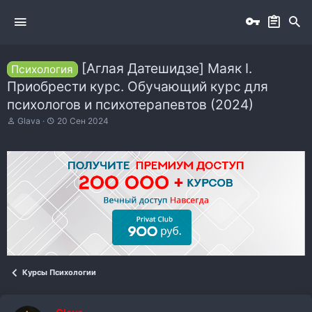
[Аглая Датешидзе] Маяк I.
Психология
Приобрести курс. Обучающий курс для
психологов и психотерапевтов (2024)
А
Д
Glava
20 Сен 2024
в
а
т
т
о
а
р
н
т
а
е
ч
м
а
ы
л
а
Курсы Психологии