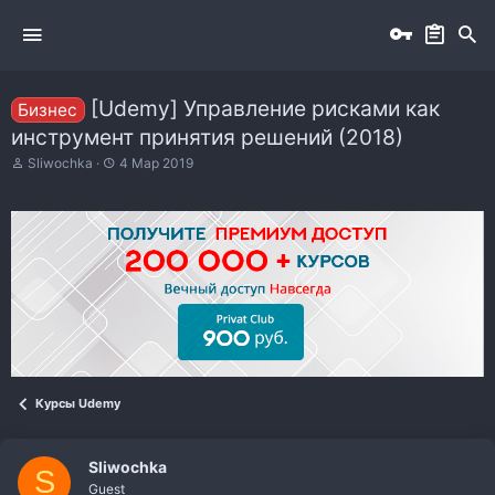
[Udemy] Управление рисками как
Бизнес
инструмент принятия решений (2018)
А
Д
Sliwochka
4 Мар 2019
в
а
т
т
о
а
р
н
т
а
е
ч
м
а
ы
л
а
Курсы Udemy
Sliwochka
S
Guest