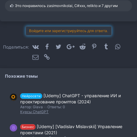
С
Это понравилось
zasimovnikolai
,
C#xxx
,
relikto
и 7 другим
и
м
п
а
т
Войдите или зарегистрируйтесь для ответа.
и
и
:
VK
Facebook
Twitter
Google+
Reddit
Pinterest
Tumblr
WhatsA
Поделиться:
Электронная почта
Ссылка
Похожие темы
[Udemy] ChatGPT - управление ИИ и
Нейросети
проектирование промптов (2024)
Автор: Glava
Ответы: 0
Курсы ChatGPT
[Udemy] [Vladislav Mislavskii] Управление
Бизнес
B
проектами (2021)