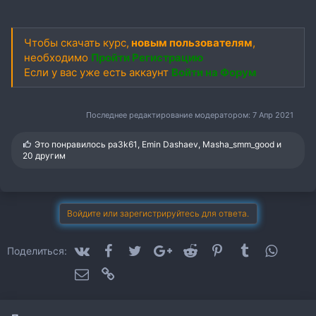
Чтобы скачать курс,
новым пользователям
,
необходимо
Пройти Регистрацию
Если у вас уже есть аккаунт
Войти на Форум
Последнее редактирование модератором:
7 Апр 2021
С
Это понравилось
pa3k61
,
Emin Dashaev
,
Masha_smm_good
и
и
20 другим
м
п
а
т
и
Войдите или зарегистрируйтесь для ответа.
и
:
VK
Facebook
Twitter
Google+
Reddit
Pinterest
Tumblr
WhatsA
Поделиться:
Электронная почта
Ссылка