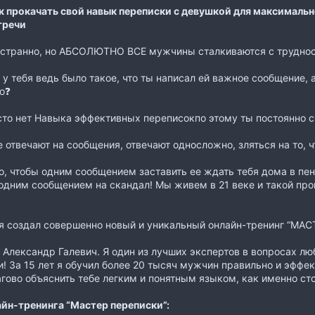
к прокачать свой навык переписки с девушкой для максимальн
тречи
и странно, но АБСОЛЮТНО ВСЕ мужчины сталкиваются с трудно
 у тебя ведь было такое, что ты написал ей важное сообщение, а
о❓
сто нет Навыка эффективных переписокпо этому ты постоянно ст
 отвечают на сообщения, отвечают односложно, зляться на то, ч
о, чтобы одним сообщением заставить ее ждать тебя дома в п
одним сообщением на скандал! Мы живем в 21 веке и такой пров
я создал совершенно новый и уникальный онлайн-тренинг “МА
 Александр Галевич. Я один из лучших экспертов в вопросах л
 За 15 лет я обучил более 20 тысяч мужчин правильно и эффе
гово объяснить тебе легким и понятным языком, как именно ст
йн-тренинга “Мастер переписки”: