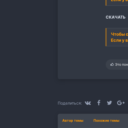
СКАЧАТЬ
Чтобы с
Если у 
С
Это по
и
м
п
а
т
и
и
:
VK
Facebook
Twitter
G
Поделиться:
Автор темы
Похожие темы