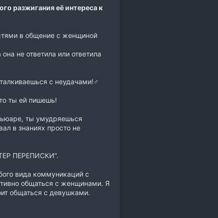
ого разжигания её интереса к
стями в общение с женщиной
 она не ответила или ответила
алкиваешься с неудачами!‍♂️
то ты ей пишешь!
еньюаре, ты умудряешься
ал в знаниях просто не
СТЕР ПЕРЕПИСКИ”.
юбого вида коммуникаций c
ктивно общаться с женщинами. Я
оит общаться с девушками.