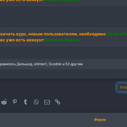
качать курс,
новым пользователям
, необходимо
Пройти Р
вас уже есть аккаунт
Войти на Форум
нравилось
Дильшод
,
ultimen1
,
Svodnik
и 53 другим
Вой
oogle+
Reddit
Pinterest
Tumblr
WhatsApp
Электронная почта
Ссылка
Форум