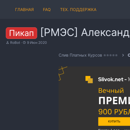
ГЛАВНАЯ
FAQ
ТЕХ. ПОДДЕРЖКА
[РМЭС] Александ
Пикап
А
Д
RoBot
9 Июн 2020
в
а
т
т
Слив Платных Курсов ⭐⭐⭐⭐⭐
О
о
а
р
н
т
а
е
ч
м
а
ы
л
а