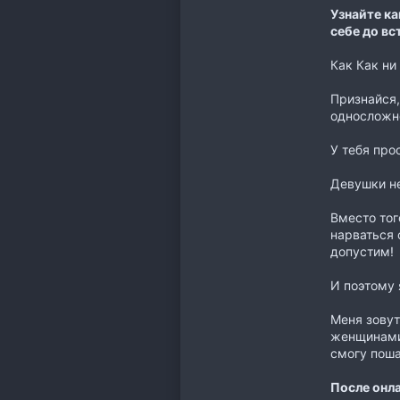
Узнайте ка
себе до вс
Как Как н
Признайся,
односложн
У тебя про
Девушки не
Вместо тог
нарваться 
допустим!
И поэтому 
Меня зовут
женщинами!
смогу поша
После онла