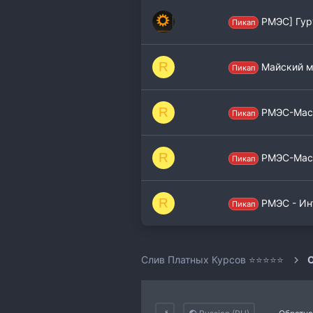
РМЭС] Гур
Пикап
R
Майский м
Пикап
R
РМЭС-Маст
Пикап
R
РМЭС-Маст
Пикап
R
РМЭС - Ин
Пикап
Слив Платных Курсов ⭐⭐⭐⭐⭐
О