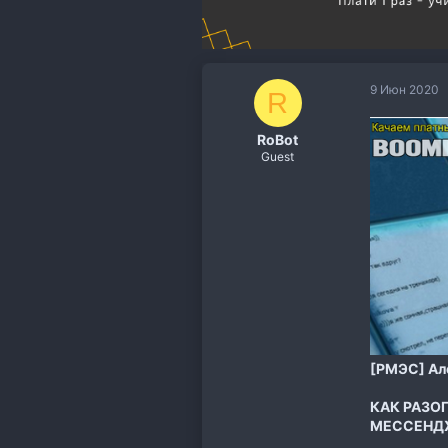
9 Июн 2020
R
RoBot
Guest
[РМЭС] Але
КАК РАЗО
МЕССЕНД