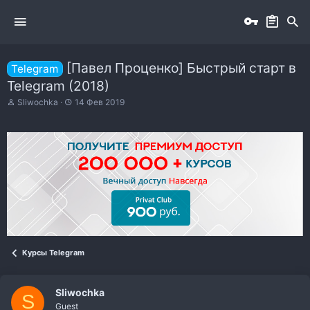
[Павел Проценко] Быстрый старт в
Telegram
Telegram (2018)
А
Д
Sliwochka
14 Фев 2019
в
а
т
т
о
а
р
н
т
а
е
ч
м
а
ы
л
а
Курсы Telegram
Sliwochka
S
Guest