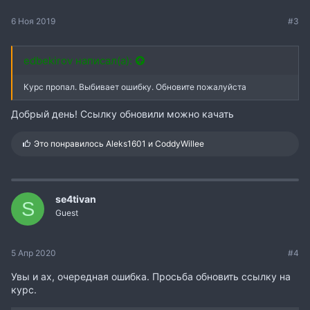
6 Ноя 2019
#3
edbekirov написал(а):
Курс пропал. Выбивает ошибку. Обновите пожалуйста
Добрый день! Ссылку обновили можно качать
С
Это понравилось
Aleks1601
и
CoddyWillee
и
м
п
а
т
se4tivan
S
и
Guest
и
:
5 Апр 2020
#4
Увы и ах, очередная ошибка. Просьба обновить ссылку на
курс.