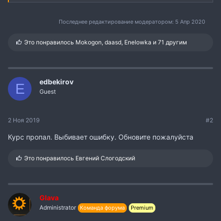
Последнее редактирование модератором:
5 Апр 2020
С
Это понравилось
Mokogon
,
daasd
,
Enelowka
и 71 другим
и
м
п
а
т
edbekirov
E
и
Guest
и
:
2 Ноя 2019
#2
Курс пропал. Выбивает ошибку. Обновите пожалуйста
С
Это понравилось
Евгений Слогодский
и
м
п
а
т
Glava
и
Administrator
Команда форума
Premium
и
: