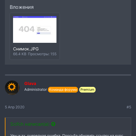
Вложения
Снимок.JPG
66.4 KB
Просмотры: 155
Glava
Administrator
Команда форума
Premium
5 Апр 2020
#5
Scifch написал(а):
Увы и ах, очередная ошибка. Просьба обновить ссылку на курс.