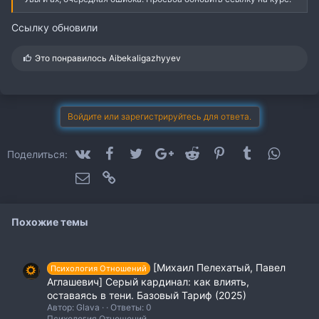
Ссылку обновили
С
Это понравилось
Aibekaligazhyyev
и
м
п
а
т
Войдите или зарегистрируйтесь для ответа.
и
и
:
VK
Facebook
Twitter
Google+
Reddit
Pinterest
Tumblr
WhatsA
Поделиться:
Электронная почта
Ссылка
Похожие темы
[Михаил Пелехатый, Павел
Психология Отношений
Аглашевич] Серый кардинал: как влиять,
оставаясь в тени. Базовый Тариф (2025)
Автор: Glava
Ответы: 0
Психология Отношений