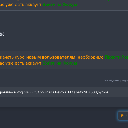
вас уже есть аккаунт
Войти на Форум
ь:
качать курс,
новым пользователям
, необходимо
Пройти Ре
вас уже есть аккаунт
Войти на Форум
Последнее ред
нравилось
vogin67772
,
Apollinaria Belova
,
Elizabeth28
и 50 другим
Вой