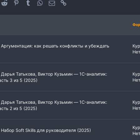
oogle+
Reddit
Pinterest
Tumblr
WhatsApp
Электронная почта
Ссылка
Фо
 Аргументация: как решать конфликты и убеждать
Ку
Нет
 Дарья Татькова, Виктор Кузьмин ― 1C-аналитик:
Ку
Нет
сть 3 из 5 (2025)
 Дарья Татькова, Виктор Кузьмин ― 1C-аналитик:
Ку
Нет
сть 2 из 5 (2025)
Ку
Набор Soft Skills для руководителя (2025)
Нет