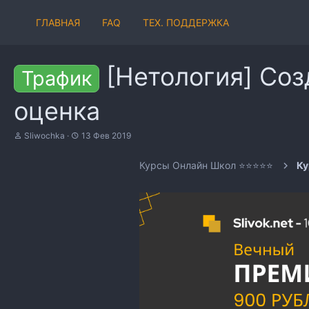
ГЛАВНАЯ
FAQ
ТЕХ. ПОДДЕРЖКА
[Нетология] Соз
Трафик
оценка
А
Д
Sliwochka
13 Фев 2019
в
а
т
т
Курсы Онлайн Школ ⭐⭐⭐⭐⭐
Ку
о
а
р
н
т
а
е
ч
м
а
ы
л
а