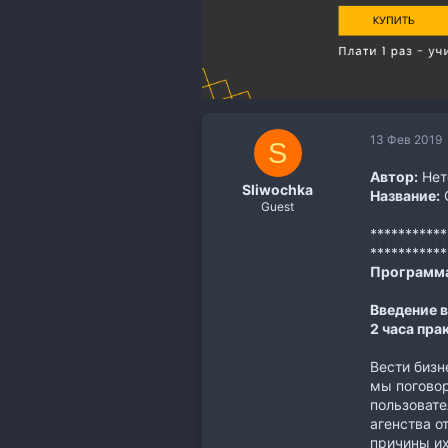
13 Фев 2019
S
Автор:
Нет
Sliwochka
Название:
С
Guest
**********
**********
Программа
Введение в
2 часа пра
Вести бизн
мы поговор
пользовате
агенства о
причины их