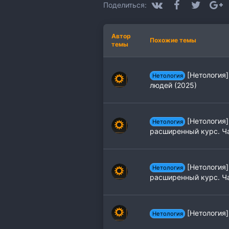
:
VK
Facebook
Twitter
G
Поделиться:
Автор
Похожие темы
темы
[Нетология]
Нетология
людей (2025)
[Нетология]
Нетология
расширенный курс. Ча
[Нетология]
Нетология
расширенный курс. Ча
[Нетология] 
Нетология