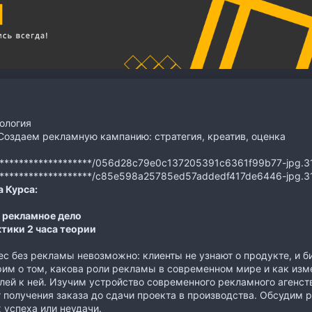
ология
оздаем рекламную кампанию: стратегия, креатив, оценка
********************/056d28c79e0c137205391c6361f99b77-jpg.3
********************/c85e598a25785ed57addedf417de6446-jpg.3
 Курса:
 рекламное дело
ктики 2 часа теории
ес без рекламы невозможно: клиенты не узнают о продукте, и б
им о том, какова роли рекламы в современном мире и как изм
лей к ней. Изучим устройство современного рекламного агенст
т получения заказа до сдачи проекта в производства. Обсудим
 успеха или неудачи.