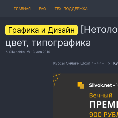
ГЛАВНАЯ
FAQ
ТЕХ. ПОДДЕРЖКА
[Нетоло
Графика и Дизайн
цвет, типографика
А
Д
Sliwochka
13 Фев 2019
в
а
т
т
Курсы Онлайн Школ ⭐⭐⭐⭐⭐
Ку
о
а
р
н
т
а
е
ч
м
а
ы
л
а