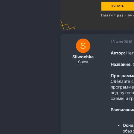
13 Фев 2019
S
Автор:
Нет
Sliwochka
Guest
Название:
О
Программа
Сделайте с
программе 
под руково
схемы и гр
Расписани
Осно
объя