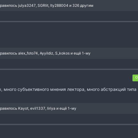
нравилось
julya3247
,
SGRlit
,
lty288004
и 326 другим
нравилось
alex_foto74
,
Ayyildiz
,
S_kokos
и ещё 1-му
О
, много субъективного мнения лектора, много абстракций типа з
нравилось
Kayot
,
evil1337
,
liriya
и ещё 1-му