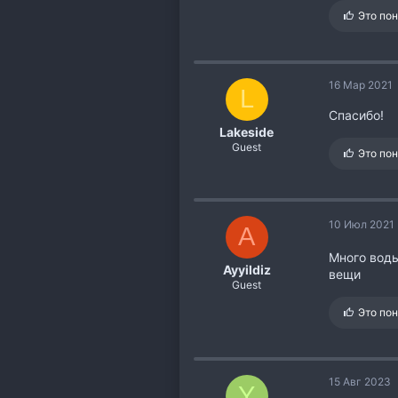
С
Это по
и
м
п
а
16 Мар 2021
т
L
и
Спасибо!
и
:
Lakeside
Guest
С
Это по
и
м
п
а
т
10 Июл 2021
A
и
и
Много воды
:
Ayyildiz
вещи
Guest
С
Это по
и
м
п
а
15 Авг 2023
т
Y
и