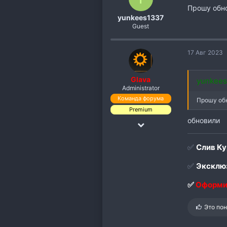
Прошу обн
и
:
yunkees1337
Guest
17 Авг 2023
Glava
yunkees
Administrator
Команда форума
Прошу об
Premium
обновили
18 Дек 2018
19,891
✅
Слив Ку
110,118
✅
Эксклюз
113
✅
Оформи
С
Это по
и
м