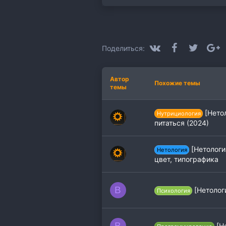
п
а
т
и
и
:
VK
Facebook
Twitter
G
Поделиться:
Автор
Похожие темы
темы
[Нето
Нутрициология
питаться (2024)
[Нетологи
Нетология
цвет, типографика
B
[Нетолог
Психология
B
[Н