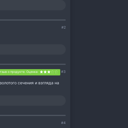
#2
#3
тзыв о продукте. Оценка:
олотого сечения и взгляда на
#4