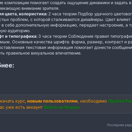
е композиции помогает создать ощущение динамики и задать в
лекающую внимание зрителя.
ия цвета, колористика:
2 часа теории Подбор удачного цветово
стых проблем, с которой сталкиваются дизайнеры. Цвет влияет
т в себе дополнительную информацию, передает настроение, а 
вую аудиторию.
т и типографика:
3 часа теории Соблюдение правил типографи
мым. Основные качества шрифта: форма, размер, контраст и р
оставленная текстовая информация помогает донести сообщение
ть правильное визуальное впечатление.
нее:
качать курс,
новым пользователям
, необходимо
Пройти Ре
вас уже есть аккаунт
Войти на Форум
Последнее ред