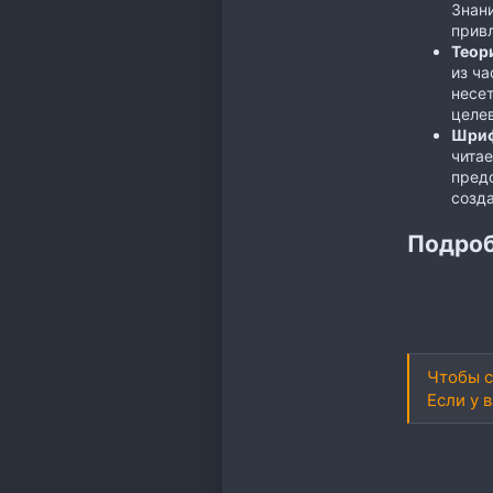
Знани
прив
Теор
из ча
несе
целе
Шриф
читае
пред
созда
Подроб
Чтобы с
Если у 