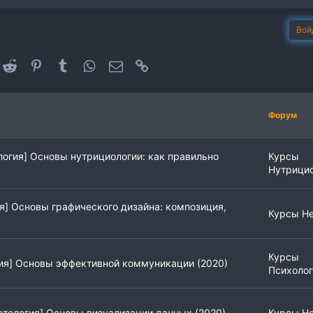
Вой
oogle+
Reddit
Pinterest
Tumblr
WhatsApp
Электронная почта
Ссылка
Форум
логия] Основы нутрициологии: как правильно
Курсы
Нутрици
я] Основы графического дизайна: композиция,
Курсы Не
Курсы
ия] Основы эффективной коммуникации (2020)
Психолог
етология] Основы визуализации данных (2020)
Курсы Не