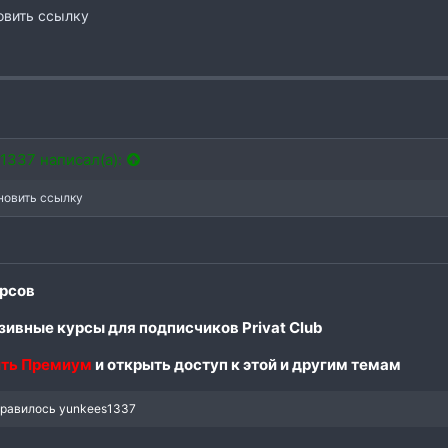
овить ссылку
1337 написал(а):
новить ссылку
рсов
ивные курсы для подписчиков Privat Club
ть Премиум
и открыть доступ к этой и другим темам
нравилось
yunkees1337