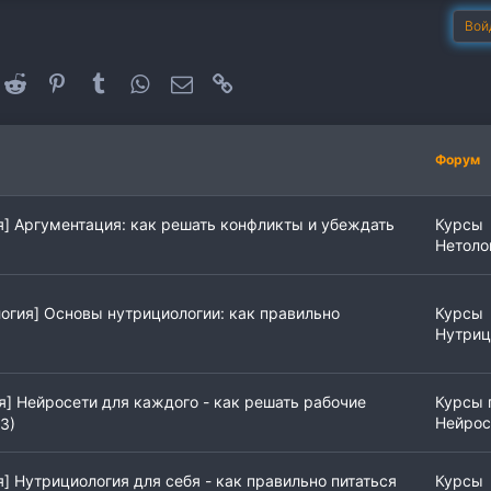
Вой
oogle+
Reddit
Pinterest
Tumblr
WhatsApp
Электронная почта
Ссылка
Форум
я] Аргументация: как решать конфликты и убеждать
Курсы
Нетоло
огия] Основы нутрициологии: как правильно
Курсы
Нутриц
я] Нейросети для каждого - как решать рабочие
Курсы 
Нейрос
3)
] Нутрициология для себя - как правильно питаться
Курсы