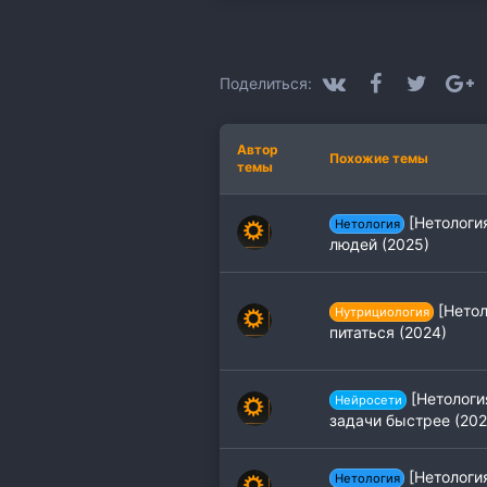
а
т
и
и
:
VK
Facebook
Twitter
G
Поделиться:
Автор
Похожие темы
темы
[Нетологи
Нетология
людей (2025)
[Нетол
Нутрициология
питаться (2024)
[Нетологи
Нейросети
задачи быстрее (202
[Нетология
Нетология