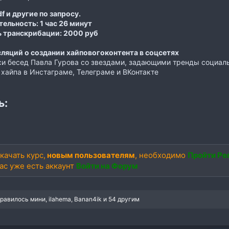
f и другие по запросу.
ельность:
1 час 26 минут
 транскрибации:
2000 руб
ляций о создании хайповогоконтента в соцсетях
и бесед Павла Гурова со звездами, задающими тренды социаль
 хайпа в Инстаграме, Телеграме и ВКонтакте
ь:
качать курс,
новым пользователям
, необходимо
Пройти Ре
вас уже есть аккаунт
Войти на Форум
нравилось
мини
,
ilahema
,
Banan4ik
и 54 другим