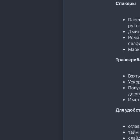
Спикеры
Павел
руко
Дмитр
Роман
селфи
Марк
Транскриб
Взять
Ускор
Получ
десят
Иметь
Для удобст
огла
тайм
слай