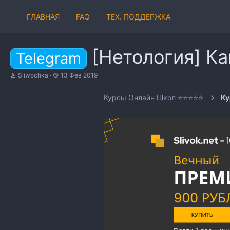
ГЛАВНАЯ
FAQ
ТЕХ. ПОДДЕРЖКА
[Нетология] Ка
Telegram
А
Д
Sliwochka
13 Фев 2019
в
а
т
т
Курсы Онлайн Школ ⭐⭐⭐⭐⭐
Ку
о
а
р
н
т
а
е
ч
м
а
ы
л
а