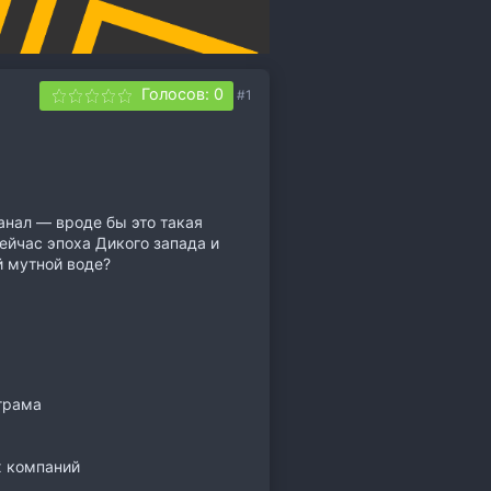
Голосов: 0
#1
анал — вроде бы это такая
ейчас эпоха Дикого запада и
й мутной воде?
аграма
х компаний