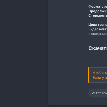
Формат:
pd
Продолжит
Стоимость
Цикл транс
Видеозапис
о создании
Скачат
Чтобы с
Если у 
С
Это по
и
м
п