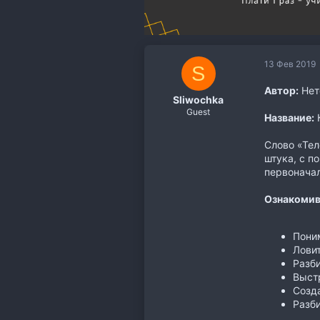
13 Фев 2019
S
Автор:
Нет
Sliwochka
Guest
Название:
К
Слово «Тел
штука, с п
первоначал
Ознакомив
Поним
Ловит
Разби
Выстр
Созда
Разби