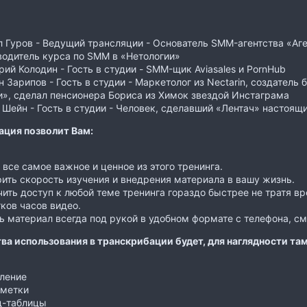
 Гуров - Ведущий трансляции - Основатель SMM-агентства «Аге
водитель курса по SMM в «Нетологии»
ий Колодин - Гость в студии - SMM-щик Aviasales и PornHub
 Зарипов - Гость в студии - Маркетолог из Nectarin, создатель
», сделал пенсионера Бориса из Химок звездой Инстаграма
 Шейн - Гость в студии - Человек, сделавший «Лентач» насто
ация позволит Вам:
 все самое важное и ценное из этого тренинга.
ить скорость изучения и внедрения материала в вашу жизнь.
ить доступ к любой теме тренинга гораздо быстрее не тратя в
ков часов видео.
 материал всегда под рукой в удобном формате с телефона, см
ва использования в транскрибации будет, для наглядности там
вление
 метки
д-таблицы