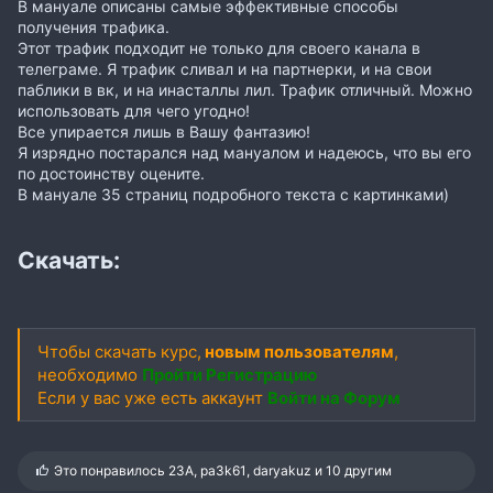
В мануале описаны самые эффективные способы
получения трафика.
Этот трафик подходит не только для своего канала в
телеграме. Я трафик сливал и на партнерки, и на свои
паблики в вк, и на инасталлы лил. Трафик отличный. Можно
использовать для чего угодно!
Все упирается лишь в Вашу фантазию!
Я изрядно постарался над мануалом и надеюсь, что вы его
по достоинству оцените.
В мануале 35 страниц подробного текста с картинками)
Скачать:
Чтобы скачать курс,
новым пользователям
,
необходимо
Пройти Регистрацию
Если у вас уже есть аккаунт
Войти на Форум
С
Это понравилось
23A
,
pa3k61
,
daryakuz
и 10 другим
и