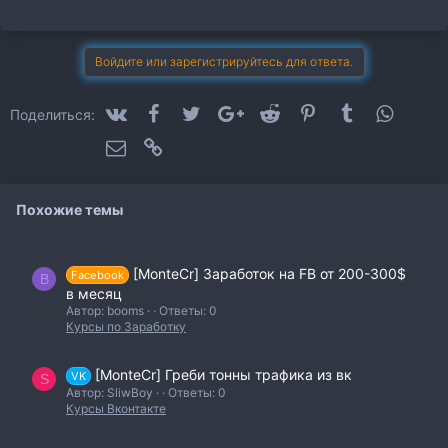
м
п
а
т
Войдите или зарегистрируйтесь для ответа.
и
и
:
VK
Facebook
Twitter
Google+
Reddit
Pinterest
Tumblr
WhatsA
Поделиться:
Электронная почта
Ссылка
Похожие темы
[MonteCr] Заработок на FB от 200-300$
Facebook
B
в месяц
Автор: booms
Ответы: 0
Курсы по Заработку
[MonteCr] Греби тонны трафика из вк
VK
S
Автор: SliwBoy
Ответы: 0
Курсы Вконтакте