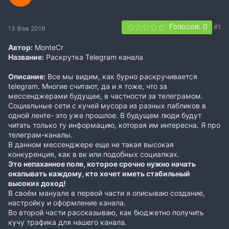
Голосов: 0
#1
13 Фев 2019
Автор:
MonteCr
Название:
Раскруткa Telegrаm канaлa
Описание:
Все мы видим, как бурно раскручивается
telegram. Многие считают, да и я тоже, что за
мессенджерами будущее, в частности за телеграмом.
Социальные сети с кучей мусора из разных пабликов в
одной ленте- это уже прошлое. В будущем люди будут
читать только ту информацию, которая им интересна. Я про
телеграм-каналы.
В данном мессенджере еще не такая высокая
конкуренция, как в вк или подобных социалках.
Это непаханное поле, которое срочно нужно начать
окапывать каждому, кто хочет иметь стабильный
высоких доход!
В своём мануале в первой части я описываю создание,
настройку и оформление канала.
Во второй части рассказываю, как бюджетно получить
кучу трафика для нашего канала.